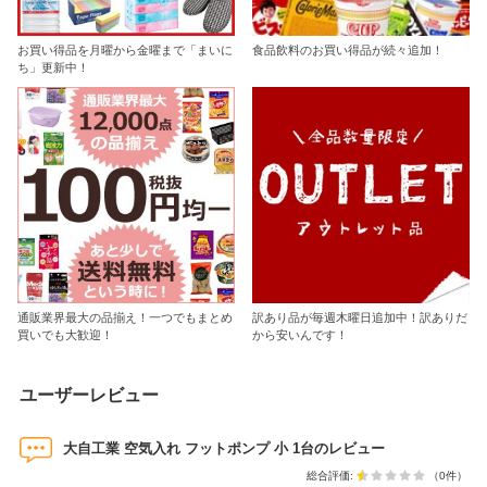
お買い得品を月曜から金曜まで「まいに
食品飲料のお買い得品が続々追加！
ち」更新中！
通販業界最大の品揃え！一つでもまとめ
訳あり品が毎週木曜日追加中！訳ありだ
買いでも大歓迎！
から安いんです！
ユーザーレビュー
大自工業 空気入れ フットポンプ 小 1台のレビュー
総合評価:
（0件）