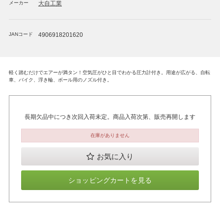
メーカー
大自工業
JANコード
4906918201620
軽く踏むだけでエアーが満タン！空気圧がひと目でわかる圧力計付き。用途が広がる、自転
車、バイク、浮き輪、ボール用のノズル付き。
長期欠品中につき次回入荷未定。商品入荷次第、販売再開します
在庫がありません
お気に入り
ショッピングカートを見る