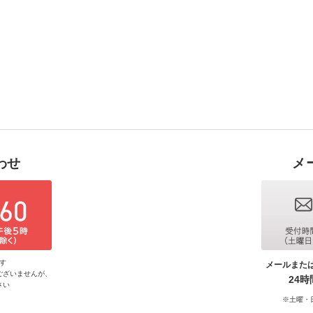
わせ
メ
す
メールまた
ございませんが、
24
さい
※土曜・