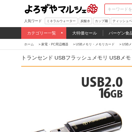
人気ワード
ミネラルウォーター
炭酸水
カップ麺
ティッシュペ
カテゴリー一覧
大特価セール
バーゲン食
ホーム
>
家電・PC周辺機器
>
USBメモリ・メモリカード
>
USB
トランセンド USBフラッシュメモリ USBメモリ US