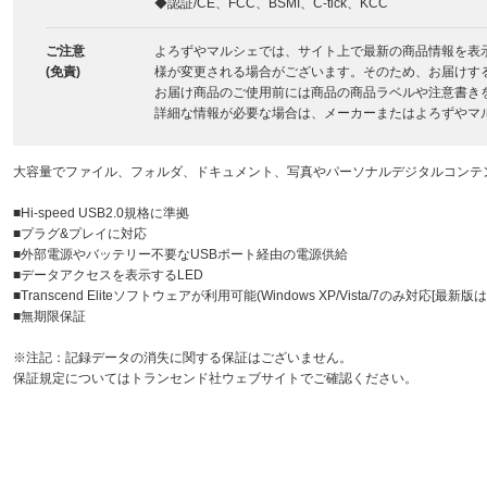
◆認証/CE、FCC、BSMI、C-tick、KCC
ご注意
よろずやマルシェでは、サイト上で最新の商品情報を表
(免責)
様が変更される場合がございます。そのため、お届けす
お届け商品のご使用前には商品の商品ラベルや注意書き
詳細な情報が必要な場合は、メーカーまたはよろずやマ
大容量でファイル、フォルダ、ドキュメント、写真やパーソナルデジタルコンテ
■Hi-speed USB2.0規格に準拠
■プラグ&プレイに対応
■外部電源やバッテリー不要なUSBポート経由の電源供給
■データアクセスを表示するLED
■Transcend Eliteソフトウェアが利用可能(Windows XP/Vista/7のみ対応
■無期限保証
※注記：記録データの消失に関する保証はございません。
保証規定についてはトランセンド社ウェブサイトでご確認ください。