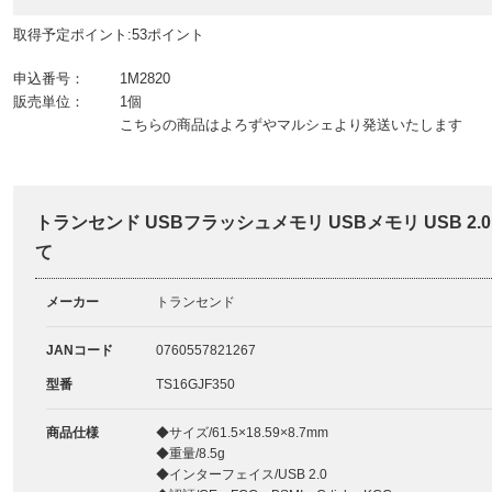
取得予定ポイント:53ポイント
申込番号：
1M2820
販売単位：
1個
こちらの商品はよろずやマルシェより発送いたします
トランセンド USBフラッシュメモリ USBメモリ USB 2.0 
て
メーカー
トランセンド
JANコード
0760557821267
型番
TS16GJF350
商品仕様
◆サイズ/61.5×18.59×8.7mm
◆重量/8.5g
◆インターフェイス/USB 2.0