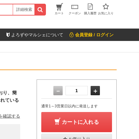
詳細検索
カート
クーポン
購入履歴
お気に入り
よろずやマルシェについて
会員登録 / ログイン
－
＋
ており、簡
されている
通常1～3営業日以内に発送します
を確認する
カートに入れる