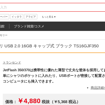
ーパー
イッタラ
アラビア
もっと見る
品館
ブランド雑貨/コスメ
メモリー
B 2.0 16GB キャップ式 ブラック TS16GJF350
トランセンド
JetFlash 350/370は携帯性に優れた薄型で丈夫な筐体を採用し
単にシャツのポケットに入れたり、USBポートが密接して配置
コンピュータにも挿入できます。
商品詳細
￥4,880
価格：
税抜（￥5,368 税込）