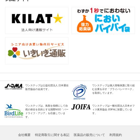
ワンステップは公益社団法人 日本通信
ワンステップは個人情報保護に取り組
販売協会の会員です。
む企業を示す「プライバシーマーク」
を取得しています。
ワンステップは、鳥類を指標にして自
ワンステップは一般社団法人日本オフ
然の保全を目的とする国際NGO「バー
ィス家具協会 JOIFAに加盟していま
ドライフ・アジア」を応援していま
す。
す。
会社概要
特定商取引に関する表記
医薬品の販売について
利用規約