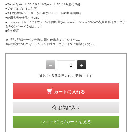
■SuperSpeed USB 3.0 & Hi-Speed USB 2.0規格に準拠
■プラグ＆プレイに対応
■外部電源やバッテリーが不要なUSBポート経由電源供給
■使用状況を表示するLED
■Transcend Eliteソフトウェアが利用可能(Windows XP/Vista/7のみ対応[最新版はウェブか
らダウンロードください。])
■永久保証
※注記：記録データの消失に関する保証はございません。
保証規定についてはトランセンド社ウェブサイトでご確認ください。
－
＋
通常1～3営業日以内に発送します
カートに入れる
お気に入り
ショッピングカートを見る