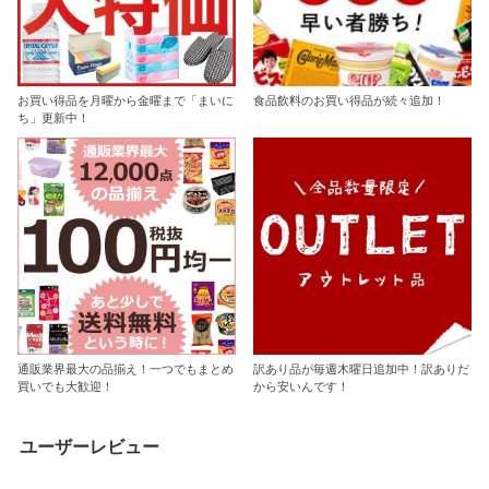
お買い得品を月曜から金曜まで「まいに
食品飲料のお買い得品が続々追加！
ち」更新中！
通販業界最大の品揃え！一つでもまとめ
訳あり品が毎週木曜日追加中！訳ありだ
買いでも大歓迎！
から安いんです！
ユーザーレビュー