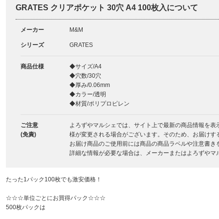
GRATES クリアポケット 30穴 A4 100枚入について
メーカー
M&M
シリーズ
GRATES
商品仕様
◆サイズ/A4
◆穴数/30穴
◆厚み/0.06mm
◆カラー/透明
◆材質/ポリプロピレン
ご注意
よろずやマルシェでは、サイト上で最新の商品情報を表
(免責)
様が変更される場合がございます。そのため、お届けす
お届け商品のご使用前には商品の商品ラベルや注意書き
詳細な情報が必要な場合は、メーカーまたはよろずやマ
たった1パック100枚でも激安価格！
☆☆☆単位ごとにお買得パック☆☆☆
500枚パックは