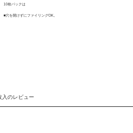
10枚パックは
■穴を開けずにファイリングOK。
00枚入のレビュー