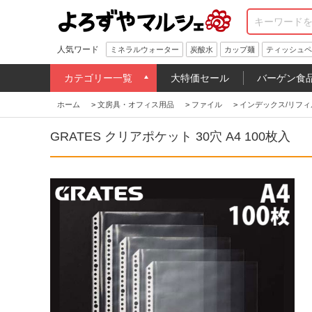
人気ワード
ミネラルウォーター
炭酸水
カップ麺
ティッシュペ
カテゴリー一覧
大特価セール
バーゲン食
ホーム
>
文房具・オフィス用品
>
ファイル
>
インデックス/リフィ
GRATES クリアポケット 30穴 A4 100枚入