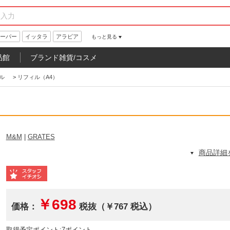
ーパー
イッタラ
アラビア
もっと見る
品館
ブランド雑貨/コスメ
ル
>
リフィル（A4）
M&M
|
GRATES
商品詳細
￥698
価格：
税抜（￥767 税込）
取得予定ポイント:7ポイント