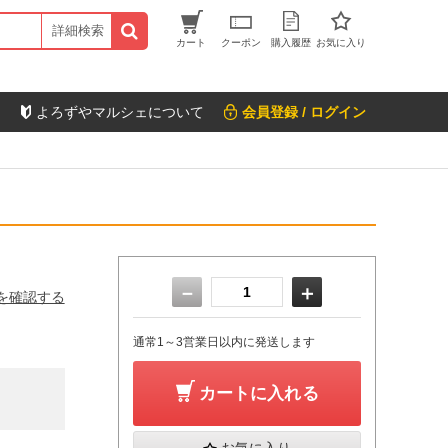
詳細検索
カート
クーポン
購入履歴
お気に入り
よろずやマルシェについて
会員登録 / ログイン
－
＋
を確認する
通常1～3営業日以内に発送します
カートに入れる