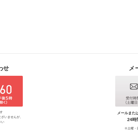
わせ
メ
す
メールまた
ございませんが、
24
さい
※土曜・