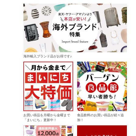
海外輸入ブランド品がお得です♪
お買い得品を月曜から金曜まで
食品飲料のお買い得品が続々追
「まいにち」更新中！
加！