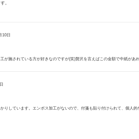
ます。
月10日
工が施されている方が好きなのですが(笑)贅沢を言えばこの金額で中紙があ
6日
っかりしています。エンボス加工がないので、付箋も貼り付けられて、個人的