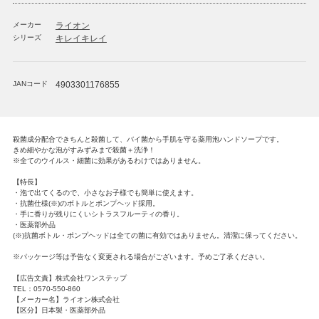
メーカー
ライオン
シリーズ
キレイキレイ
JANコード
4903301176855
殺菌成分配合できちんと殺菌して、バイ菌から手肌を守る薬用泡ハンドソープです。
きめ細やかな泡がすみずみまで殺菌＋洗浄！
※全てのウイルス・細菌に効果があるわけではありません。
【特長】
・泡で出てくるので、小さなお子様でも簡単に使えます。
・抗菌仕様(※)のボトルとポンプヘッド採用。
・手に香りが残りにくいシトラスフルーティの香り。
・医薬部外品
(※)抗菌ボトル・ポンプヘッドは全ての菌に有効ではありません。清潔に保ってください。
※パッケージ等は予告なく変更される場合がございます。予めご了承ください。
【広告文責】株式会社ワンステップ
TEL：0570-550-860
【メーカー名】ライオン株式会社
【区分】日本製・医薬部外品