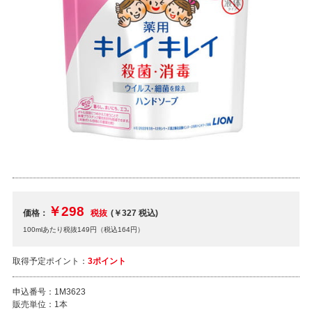
￥298
価格：
税抜
(￥327
税込
)
100mlあたり税抜149円（税込164円）
取得予定ポイント：
3ポイント
申込番号：
1M3623
販売単位：
1本