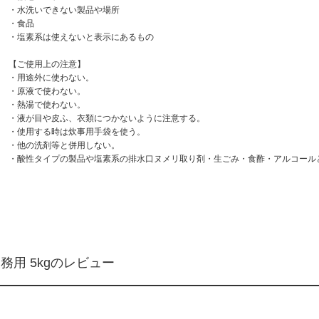
・水洗いできない製品や場所
・食品
・塩素系は使えないと表示にあるもの
【ご使用上の注意】
・用途外に使わない。
・原液で使わない。
・熱湯で使わない。
・液が目や皮ふ、衣類につかないように注意する。
・使用する時は炊事用手袋を使う。
・他の洗剤等と併用しない。
・酸性タイプの製品や塩素系の排水口ヌメリ取り剤・生ごみ・食酢・アルコール
務用 5kgのレビュー