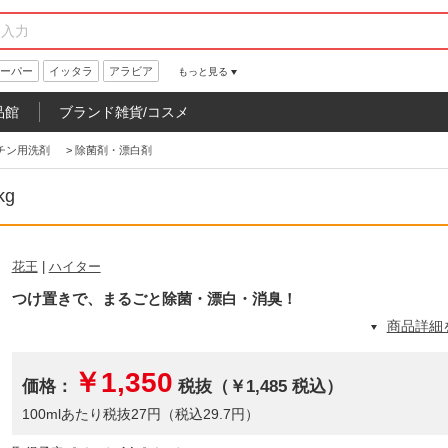
ーパー
イッタラ
アラビア
もっと見る
品館
ブランド雑貨/コスメ
チン用洗剤
>
除菌剤・漂白剤
g
花王
|
ハイター
つけ置きで、まるごと除菌・漂白・消臭！
商品詳細
￥1,350
価格：
税抜（￥1,485 税込）
100mlあたり税抜27円（税込29.7円）