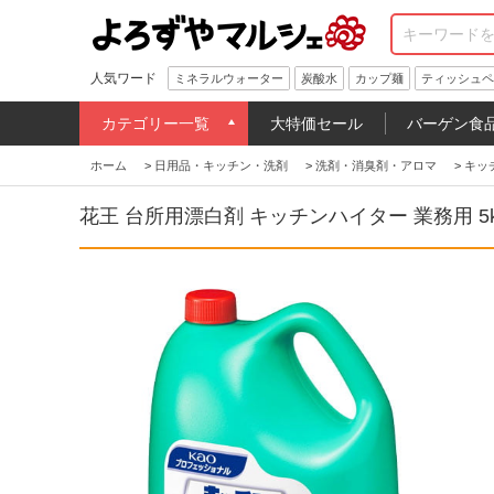
人気ワード
ミネラルウォーター
炭酸水
カップ麺
ティッシュペ
カテゴリー一覧
大特価セール
バーゲン食
ホーム
>
日用品・キッチン・洗剤
>
洗剤・消臭剤・アロマ
>
キッ
花王 台所用漂白剤 キッチンハイター 業務用 5k