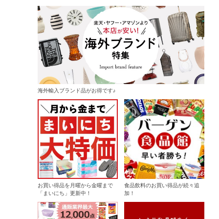
海外輸入ブランド品がお得です♪
お買い得品を月曜から金曜まで
食品飲料のお買い得品が続々追
「まいにち」更新中！
加！