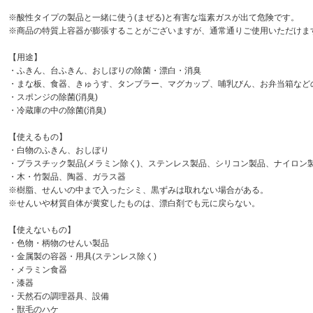
※酸性タイプの製品と一緒に使う(まぜる)と有害な塩素ガスが出て危険です。
※商品の特質上容器が膨張することがございますが、通常通りご使用いただけま
【用途】
・ふきん、台ふきん、おしぼりの除菌・漂白・消臭
・まな板、食器、きゅうす、タンブラー、マグカップ、哺乳びん、お弁当箱など
・スポンジの除菌(消臭)
・冷蔵庫の中の除菌(消臭)
【使えるもの】
・白物のふきん、おしぼり
・プラスチック製品(メラミン除く)、ステンレス製品、シリコン製品、ナイロン
・木・竹製品、陶器、ガラス器
※樹脂、せんいの中まで入ったシミ、黒ずみは取れない場合がある。
※せんいや材質自体が黄変したものは、漂白剤でも元に戻らない。
【使えないもの】
・色物・柄物のせんい製品
・金属製の容器・用具(ステンレス除く)
・メラミン食器
・漆器
・天然石の調理器具、設備
・獣毛のハケ