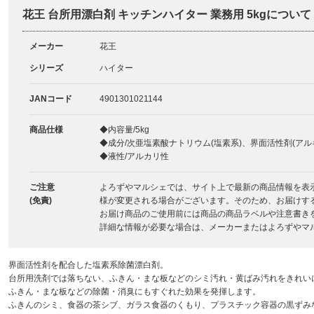
花王 台所用漂白剤 キッチンハイター 業務用 5kgについて
メーカー
花王
シリーズ
ハイター
JANコード
4901301021144
商品仕様
◆内容量/5kg
◆成分/次亜塩素酸ナトリウム(塩素系)、界面活性剤(ア
◆液性/アルカリ性
ご注意
よろずやマルシェでは、サイト上で最新の商品情報を表
(免責)
様が変更される場合がございます。そのため、お届けす
お届け商品のご使用前には商品の商品ラベルや注意書き
詳細な情報が必要な場合は、メーカーまたはよろずやマ
界面活性剤を配合した塩素系除菌漂白剤。
台所用洗剤では落ちない、ふきん・まな板などのシミ汚れ・黄ばみ汚れをきれい
ふきん・まな板などの除菌・消臭にもすぐれた効果を発揮します。
ふきんのシミ、食器の茶シブ、ガラス食器のくもり、プラスチック容器の黒ずみ