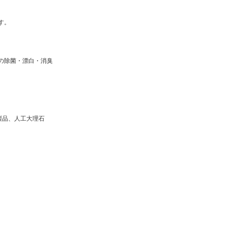
す。
の除菌・漂白・消臭
製品、人工大理石