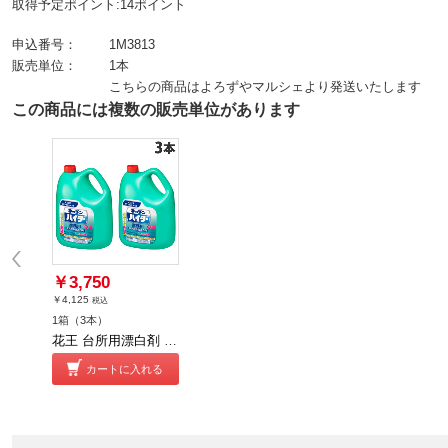
取得予定ポイント:14ポイント
申込番号：
1M3813
販売単位：
1本
こちらの商品はよろずやマルシェより発送いたします
この商品には複数の販売単位があります
￥3,750
￥4,125
税込
1箱（3本）
花王 台所用漂白剤 キッチンハイター 業務用 5kg×3本
カートに入れる