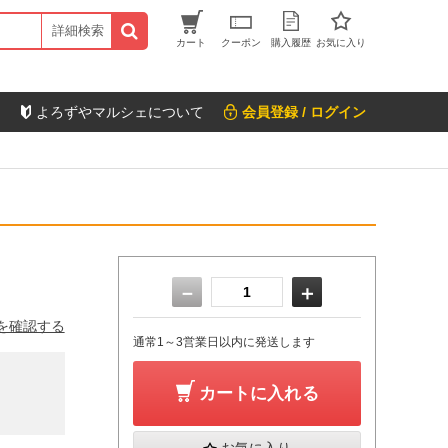
詳細検索
カート
クーポン
購入履歴
お気に入り
よろずやマルシェについて
会員登録 / ログイン
－
＋
を確認する
通常1～3営業日以内に発送します
カートに入れる