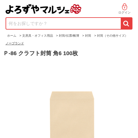
ログイン
何をお探しですか？
ホーム
>
文房具・オフィス用品
>
封筒/伝票/帳簿
>
封筒
>
封筒（その他サイズ）
ノーブランド
Ｐ-86 クラフト封筒 角6 100枚