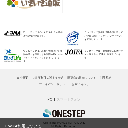
ワンステップは公益社団法人 日本通信
ワンステップは個人情報保護に取り組
販売協会の会員です。
む企業を示す「プライバシーマーク」
を取得しています。
ワンステップは、鳥類を指標にして自
ワンステップは一般社団法人日本オフ
然の保全を目的とする国際NGO「バー
ィス家具協会 JOIFAに加盟していま
ドライフ・アジア」を応援していま
す。
す。
会社概要
特定商取引に関する表記
医薬品の販売について
利用規約
プライバシーポリシー
お問い合わせ
PC
スマートフォン
Copyright © ONESTEP Co.,Ltd.
Cookie利用について
All Rights Reserved.