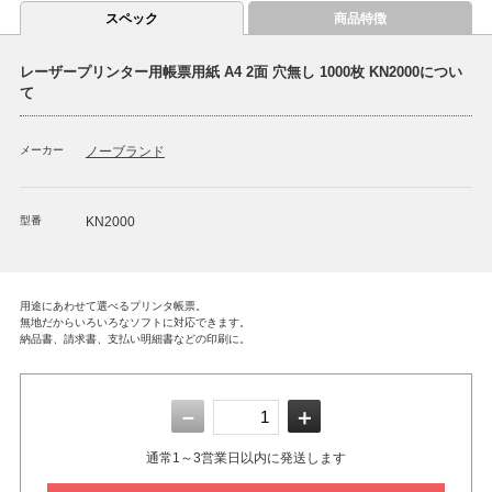
スペック
商品特徴
レーザープリンター用帳票用紙 A4 2面 穴無し 1000枚 KN2000につい
て
メーカー
ノーブランド
型番
KN2000
用途にあわせて選べるプリンタ帳票。
無地だからいろいろなソフトに対応できます。
納品書、請求書、支払い明細書などの印刷に。
－
＋
通常1～3営業日以内に発送します