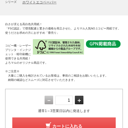
シリーズ
ホワイトエコペーパー
白さが冴える高白色共用紙！
「FSC認証」で環境配慮と驚きの価格を両立させた、よろマル人気NO.1コピー用紙です。
使うだけお求めの方におすすめ「冊売り」
コピー機・レーザー
プリンタ・インクジ
ェット・軽印刷機に
使用できる共用紙！
よろマルのオリジナル商品です。
※ご注意※
大量にご購入を検討されているお客様は、事前のご相談をお願いいたします。
納期の確認などスムーズに対応させていただきます。
－
＋
通常1～3営業日以内に発送します
カートに入れる