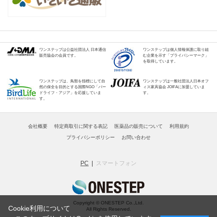
ワンステップは公益社団法人 日本通信
ワンステップは個人情報保護に取り組
販売協会の会員です。
む企業を示す「プライバシーマーク」
を取得しています。
ワンステップは、鳥類を指標にして自
ワンステップは一般社団法人日本オフ
然の保全を目的とする国際NGO「バー
ィス家具協会 JOIFAに加盟していま
ドライフ・アジア」を応援していま
す。
す。
会社概要
特定商取引に関する表記
医薬品の販売について
利用規約
プライバシーポリシー
お問い合わせ
PC
スマートフォン
Copyright © ONESTEP Co.,Ltd.
Cookie利用について
All Rights Reserved.