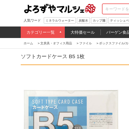
人気ワード
ミネラルウォーター
炭酸水
カップ麺
ティッシュペ
カテゴリー一覧
大特価セール
バーゲン食
ホーム
>
文房具・オフィス用品
>
ファイル
>
ボックスファイル/カ
ソフトカードケース B5 1枚