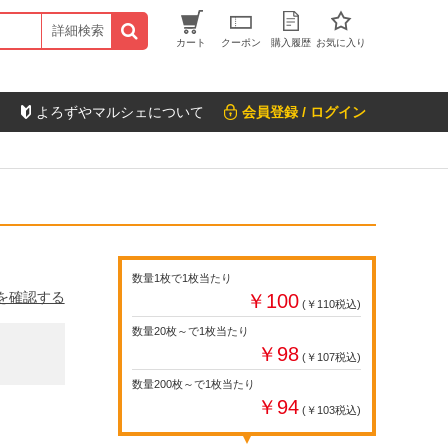
詳細検索
カート
クーポン
購入履歴
お気に入り
よろずやマルシェについて
会員登録 / ログイン
数量1枚で1枚当たり
を確認する
￥100
(￥110税込)
数量20枚～で1枚当たり
￥98
(￥107税込)
数量200枚～で1枚当たり
￥94
(￥103税込)