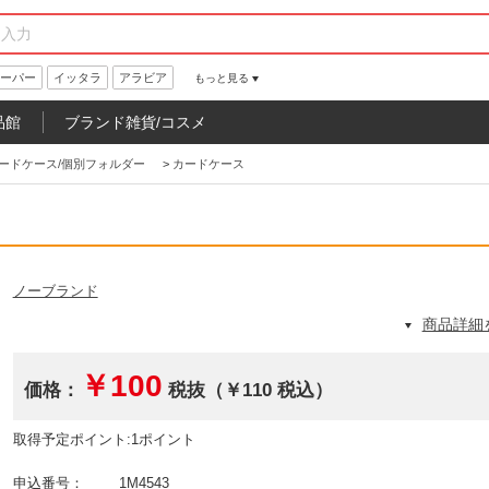
ーパー
イッタラ
アラビア
もっと見る
品館
ブランド雑貨/コスメ
ードケース/個別フォルダー
>
カードケース
ノーブランド
商品詳細
￥100
価格：
税抜（￥110 税込）
取得予定ポイント:1ポイント
申込番号：
1M4543