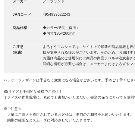
メーカー
ノーブランド
JANコード
4954939022243
商品仕様
◆カラー/透明（両面）
◆内寸/185×260mm
ご注意
よろずやマルシェでは、サイト上で最新の商品情報を表
(免責)
様が変更される場合がございます。そのため、お届けす
お届け商品のご使用前には商品の商品ラベルや注意書き
詳細な情報が必要な場合は、メーカーまたはよろずやマ
パッケージデザインは予告なく変更になる場合がございます。予めご了承くださ
B5サイズを圧倒的な価格でご提供！
オフィスや作業現場に。丸めても書類がいたまない。書類の保管にとっても便利
※ご注意※
大量にご購入を検討されているお客様は、事前のご相談をお願いいたします。
納期の確認などスムーズに対応させていただきます。