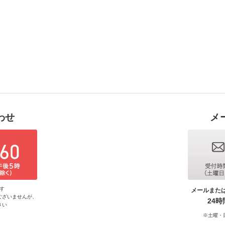
わせ
メ
す
メールまた
ございませんが、
24
さい
※土曜・