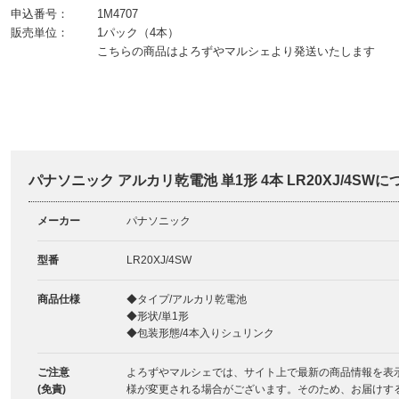
申込番号：
1M4707
販売単位：
1パック（4本）
こちらの商品はよろずやマルシェより発送いたします
パナソニック アルカリ乾電池 単1形 4本 LR20XJ/4SWに
メーカー
パナソニック
型番
LR20XJ/4SW
商品仕様
◆タイプ/アルカリ乾電池
◆形状/単1形
◆包装形態/4本入りシュリンク
ご注意
よろずやマルシェでは、サイト上で最新の商品情報を表
(免責)
様が変更される場合がございます。そのため、お届けす