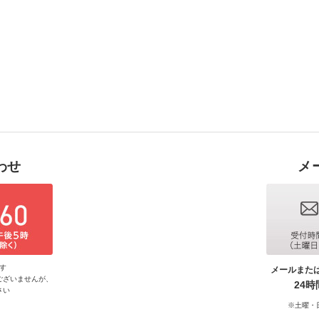
わせ
メ
す
メールまた
ございませんが、
24
さい
※土曜・