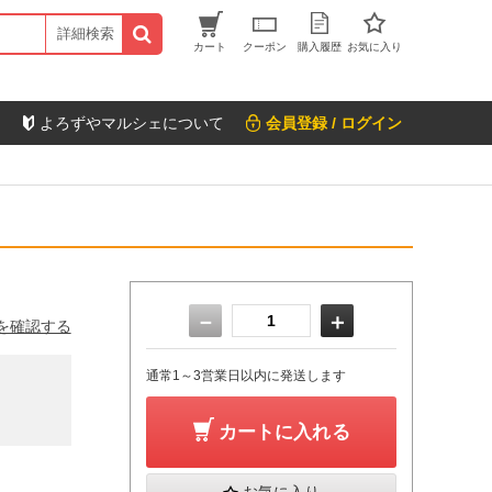
詳細検索
カート
クーポン
購入履歴
お気に入り
よろずやマルシェについて
会員登録 / ログイン
－
＋
を確認する
通常1～3営業日以内に発送します
カートに入れる