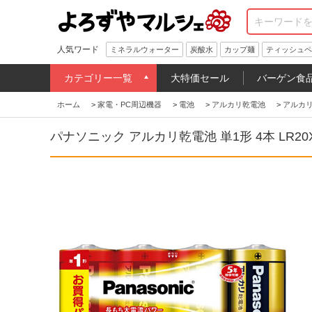
人気ワード
ミネラルウォーター
炭酸水
カップ麺
ティッシュペ
カテゴリー一覧
大特価セール
バーゲン食
ホーム
>
家電・PC周辺機器
>
電池
>
アルカリ乾電池
>
アルカ
パナソニック アルカリ乾電池 単1形 4本 LR20X