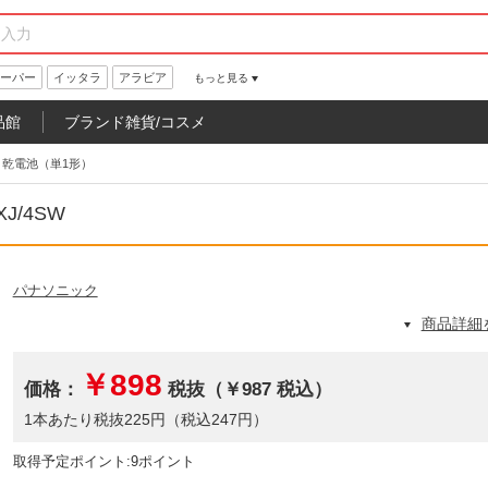
ーパー
イッタラ
アラビア
もっと見る
品館
ブランド雑貨/コスメ
リ乾電池（単1形）
J/4SW
パナソニック
商品詳細
￥898
価格：
税抜（￥987 税込）
1本あたり税抜225円（税込247円）
取得予定ポイント:9ポイント