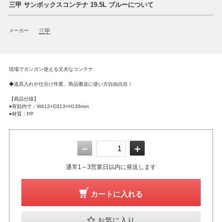
三甲 サンボックスコンテナ 19.5L ブルーについて
メーカー
三甲
現場でガンガン使える丈夫なコンテナ
◆道具入れや仕分け作業、商品搬送に使い方自由自在！
【商品仕様】
●有効内寸：W412×D313×H136mm
●材質：PP
－
＋
通常1～3営業日以内に発送します
カートに入れる
お気に入り