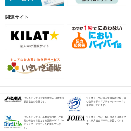
関連サイト
ワンステップは公益社団法人 日本通信
ワンステップは個人情報保護に取り組
販売協会の会員です。
む企業を示す「プライバシーマーク」
を取得しています。
ワンステップは、鳥類を指標にして自
ワンステップは一般社団法人日本オフ
然の保全を目的とする国際NGO「バー
ィス家具協会 JOIFAに加盟していま
ドライフ・アジア」を応援していま
す。
す。