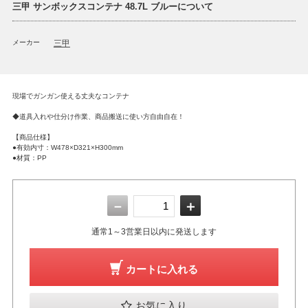
三甲 サンボックスコンテナ 48.7L ブルーについて
メーカー
三甲
現場でガンガン使える丈夫なコンテナ
◆道具入れや仕分け作業、商品搬送に使い方自由自在！
【商品仕様】
●有効内寸：W478×D321×H300mm
●材質：PP
－
＋
通常1～3営業日以内に発送します
カートに入れる
お気に入り