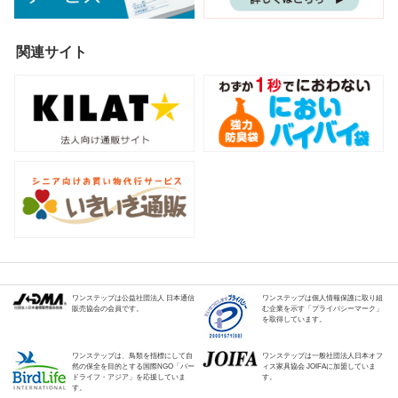
関連サイト
ワンステップは公益社団法人 日本通信
ワンステップは個人情報保護に取り組
販売協会の会員です。
む企業を示す「プライバシーマーク」
を取得しています。
ワンステップは、鳥類を指標にして自
ワンステップは一般社団法人日本オフ
然の保全を目的とする国際NGO「バー
ィス家具協会 JOIFAに加盟していま
ドライフ・アジア」を応援していま
す。
す。