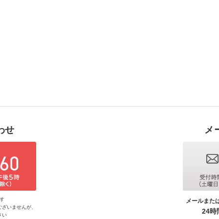
わせ
メ
す
メールまた
ございませんが、
24
さい