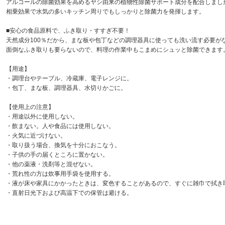
アルコールの除菌効果を高めるヤシ由来の植物性除菌サポート成分を配合しまし
相乗効果で水気の多いキッチン周りでもしっかりと除菌力を発揮します。
■安心の食品原料で、ふき取り・すすぎ不要！
天然成分100％だから、まな板や包丁などの調理器具に使っても洗い流す必要が
面倒なふき取りも要らないので、料理の作業中もこまめにシュッと除菌できます
【用途】
・調理台やテーブル、冷蔵庫、電子レンジに。
・包丁、まな板、調理器具、水切りかごに。
【使用上の注意】
・用途以外に使用しない。
・飲まない。人や食品には使用しない。
・火気に近づけない。
・取り扱う場合、換気を十分におこなう。
・子供の手の届くところに置かない。
・他の薬液・洗剤等と混ぜない。
・荒れ性の方は炊事用手袋を使用する。
・液が床や家具にかかったときは、変色することがあるので、すぐに雑巾で拭き
・直射日光下および高温下での保管は避ける。