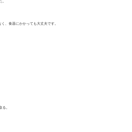
た。
なく、食器にかかっても大丈夫です。
。
取る。