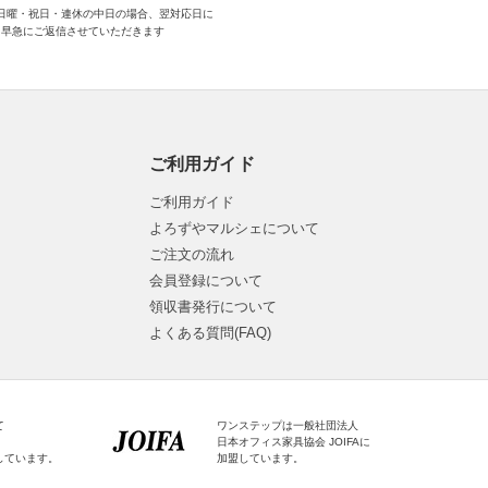
日曜・祝日・連休の中日の場合、翌対応日に
早急にご返信させていただきます
ご利用ガイド
ご利用ガイド
よろずやマルシェについて
ご注文の流れ
会員登録について
領収書発行について
よくある質問(FAQ)
て
ワンステップは一般社団法人
日本オフィス家具協会 JOIFAに
しています。
加盟しています。