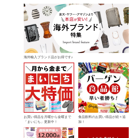
海外輸入ブランド品がお得です♪
お買い得品を月曜から金曜まで
食品飲料のお買い得品が続々追
「まいにち」更新中！
加！