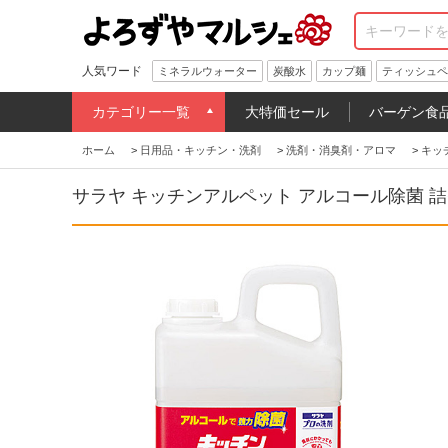
人気ワード
ミネラルウォーター
炭酸水
カップ麺
ティッシュペ
カテゴリー一覧
大特価セール
バーゲン食
ホーム
>
日用品・キッチン・洗剤
>
洗剤・消臭剤・アロマ
>
キッ
サラヤ キッチンアルペット アルコール除菌 詰替用