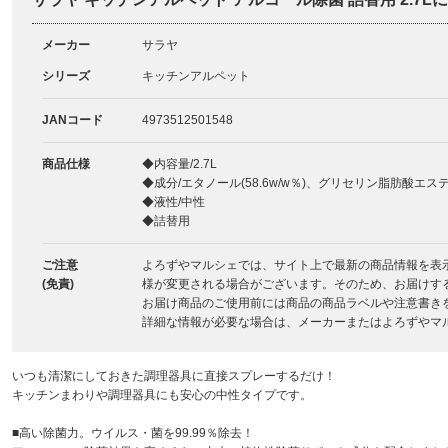
メーカー
サラヤ
シリーズ
キッチンアルペット
JANコード
4973512501548
商品仕様
◆内容量/2.7L
◆成分/エタノール(58.6w/w％)、グリセリン脂肪酸エステル(0
◆液性/中性
◆詰替用
ご注意
よろずやマルシェでは、サイト上で最新の商品情報を表
(免責)
様が変更される場合がございます。そのため、お届けす
お届け商品のご使用前には商品の商品ラベルや注意書き
詳細な情報が必要な場合は、メーカーまたはよろずやマ
いつも清潔にしておきた調理器具に直接スプレーするだけ！
キッチンまわりや調理器具にも安心の中性タイプです。
■高い除菌力。ウイルス・菌を99.99％除去！