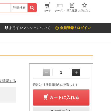
詳細検索
カート
クーポン
購入履歴
お気に入り
よろずやマルシェについて
会員登録 / ログイン
－
＋
を確認する
通常1～3営業日以内に発送します
カートに入れる