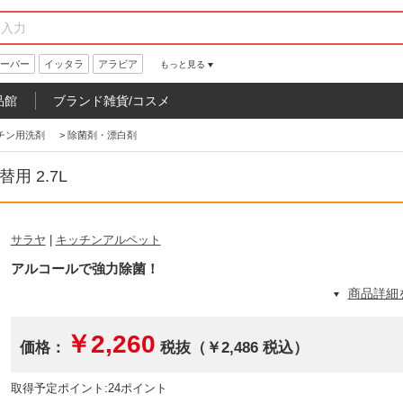
ーパー
イッタラ
アラビア
もっと見る
品館
ブランド雑貨/コスメ
チン用洗剤
>
除菌剤・漂白剤
 2.7L
サラヤ
|
キッチンアルペット
アルコールで強力除菌！
商品詳細
￥2,260
価格：
税抜（￥2,486 税込）
取得予定ポイント:24ポイント