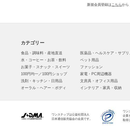
新規会員登録は
こちら
から
カテゴリー
食品・調味料・産地直送
医薬品・ヘルスケア・サプリ
水・コーヒー・お茶・飲料
ペット用品
お菓子・スナック・スイーツ
ファッション
100円均一／100円ショップ
家電・PC周辺機器
洗剤・キッチン・日用品
文房具・オフィス用品
オーラル・ヘアー・ボディ
インテリア・家具・収納
ワン
ワンステップは公益社団法人
企業
日本通信販売協会の会員です。
取得