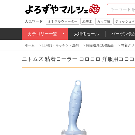
人気ワード
ミネラルウォーター
炭酸水
カップ麺
ティッシュペ
カテゴリー一覧
大特価セール
バーゲン食
ホーム
>
日用品・キッチン・洗剤
>
掃除道具/洗濯用品
>
粘着クリ
ニトムズ 粘着ローラー コロコロ 洋服用コロ