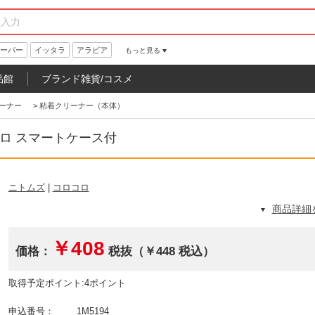
ーパー
イッタラ
アラビア
もっと見る
品館
ブランド雑貨/コスメ
ーナー
>
粘着クリーナー（本体）
コロ スマートケース付
ニトムズ
|
コロコロ
商品詳細
￥408
価格：
税抜（￥448 税込）
取得予定ポイント:4ポイント
申込番号：
1M5194