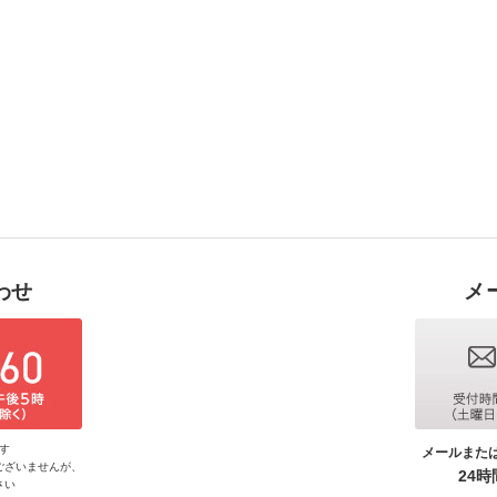
わせ
メ
す
メールまた
ございませんが、
24
さい