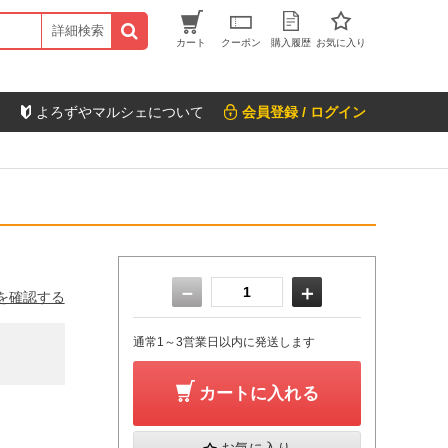
詳細検索
カート
クーポン
購入履歴
お気に入り
よろずやマルシェについて
会員登録 / ログイン
－
＋
を確認する
通常1～3営業日以内に発送します
カートに入れる