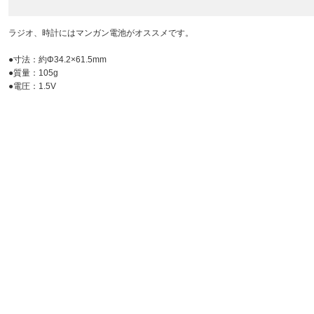
ラジオ、時計にはマンガン電池がオススメです。
●寸法：約Φ34.2×61.5mm
●質量：105g
●電圧：1.5V