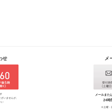
わせ
メ
す
メールまた
ございませんが、
24
さい
※土曜・