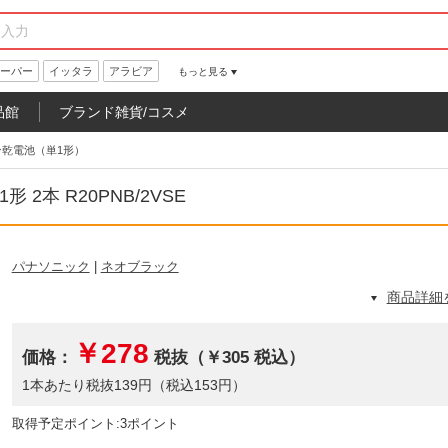
ーパー
イッタラ
アラビア
もっと見る
品館
ブランド雑貨/コスメ
ン乾電池（単1形）
2本 R20PNB/2VSE
パナソニック
|
ネオブラック
商品詳細
￥278
価格：
税抜（￥305 税込）
1本あたり税抜139円（税込153円）
取得予定ポイント:3ポイント