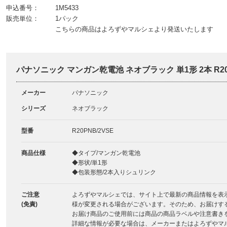
申込番号：
1M5433
販売単位：
1パック
こちらの商品はよろずやマルシェより発送いたします
パナソニック マンガン乾電池 ネオブラック 単1形 2本 R20
メーカー
パナソニック
シリーズ
ネオブラック
型番
R20PNB/2VSE
商品仕様
◆タイプ/マンガン乾電池
◆形状/単1形
◆包装形態/2本入りシュリンク
ご注意
よろずやマルシェでは、サイト上で最新の商品情報を表
(免責)
様が変更される場合がございます。そのため、お届けす
お届け商品のご使用前には商品の商品ラベルや注意書き
詳細な情報が必要な場合は、メーカーまたはよろずやマ