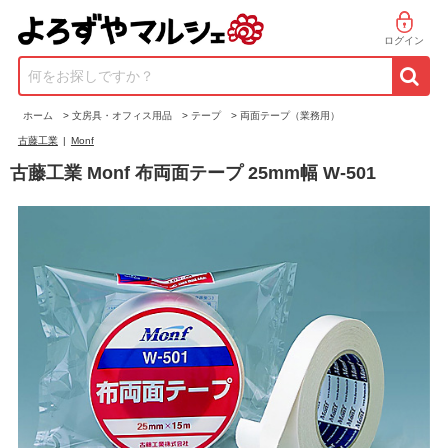
ログイン
何をお探しですか？
ホーム
>
文房具・オフィス用品
>
テープ
>
両面テープ（業務用）
古藤工業
|
Monf
古藤工業 Monf 布両面テープ 25mm幅 W-501