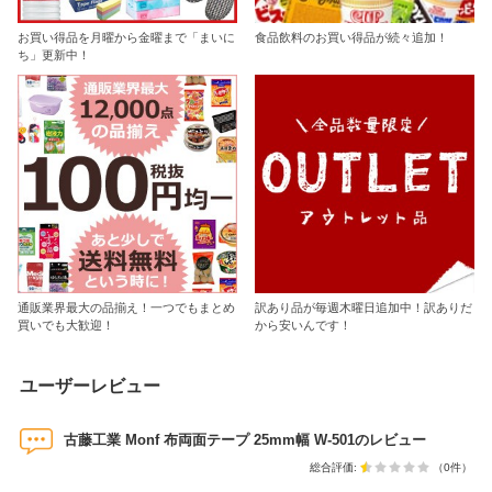
お買い得品を月曜から金曜まで「まいに
食品飲料のお買い得品が続々追加！
ち」更新中！
通販業界最大の品揃え！一つでもまとめ
訳あり品が毎週木曜日追加中！訳ありだ
買いでも大歓迎！
から安いんです！
ユーザーレビュー
古藤工業 Monf 布両面テープ 25mm幅 W-501のレビュー
総合評価:
（0件）