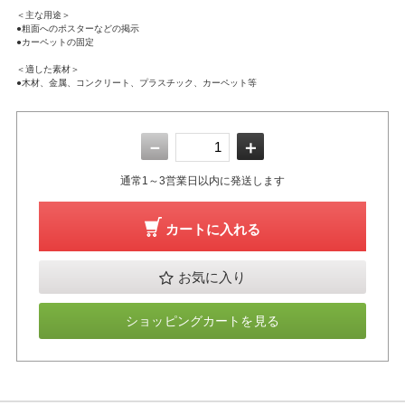
＜主な用途＞
●粗面へのポスターなどの掲示
●カーペットの固定
＜適した素材＞
●木材、金属、コンクリート、プラスチック、カーペット等
－
＋
通常1～3営業日以内に発送します
カートに入れる
お気に入り
ショッピングカートを見る