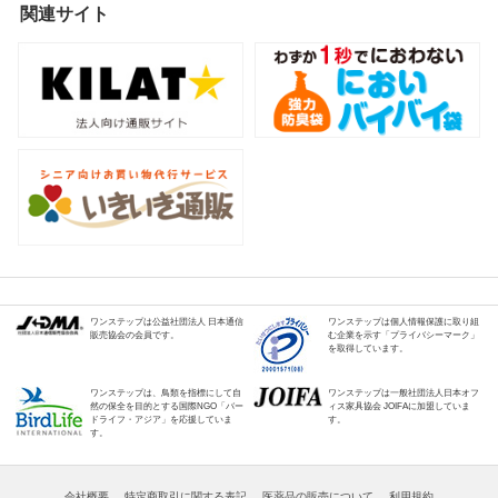
関連サイト
ワンステップは公益社団法人 日本通信
ワンステップは個人情報保護に取り組
販売協会の会員です。
む企業を示す「プライバシーマーク」
を取得しています。
ワンステップは、鳥類を指標にして自
ワンステップは一般社団法人日本オフ
然の保全を目的とする国際NGO「バー
ィス家具協会 JOIFAに加盟していま
ドライフ・アジア」を応援していま
す。
す。
会社概要
特定商取引に関する表記
医薬品の販売について
利用規約