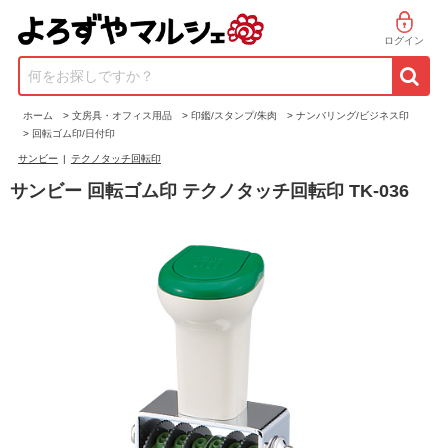
ログイン
何をお探しですか？
ホーム
>
文房具・オフィス用品
>
印鑑/スタンプ/朱肉
>
ナンバリング/ビジネス印
>
回転ゴム印/日付印
サンビー
|
テクノタッチ回転印
サンビー 回転ゴム印 テクノタッチ回転印 TK-036