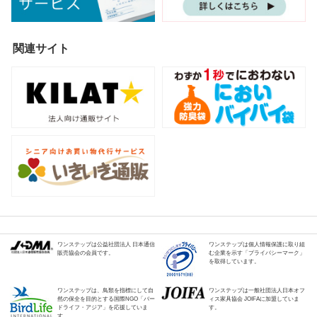
関連サイト
ワンステップは公益社団法人 日本通信
ワンステップは個人情報保護に取り組
販売協会の会員です。
む企業を示す「プライバシーマーク」
を取得しています。
ワンステップは、鳥類を指標にして自
ワンステップは一般社団法人日本オフ
然の保全を目的とする国際NGO「バー
ィス家具協会 JOIFAに加盟していま
ドライフ・アジア」を応援していま
す。
す。