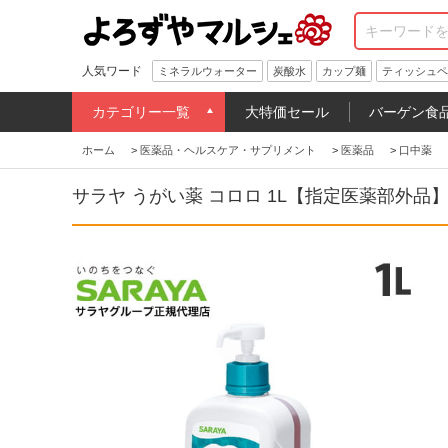
人気ワード
ミネラルウォーター
炭酸水
カップ麺
ティッシュペ
カテゴリー一覧
大特価セール
バーゲン食
ホーム
>
医薬品・ヘルスケア・サプリメント
>
医薬品
>
口中薬
サラヤ うがい薬 コロロ 1L【指定医薬部外品