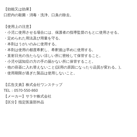
【効能又は効果】
口腔内の殺菌・消毒・洗浄。口臭の除去。
【使用上の注意】
・小児に使用させる場合には、保護者の指導監督のもとに使用させる。
・定められた用法及び用量を守る。
・本剤はうがいのみに使用する。
・本剤は使用の都度希釈し、希釈後は早めに使用する。
・直射日光の当たらない涼しい所に密栓して保管すること。
・小児や認知症の方の手の届かない所に保管すること。
・他の容器に入れ替えないこと(誤用の原因になったり品質が変わる。)。
・使用期限が過ぎた製品は使用しないこと。
【広告文責】株式会社ワンステップ
TEL：0570-550-860
【メーカー】サラヤ株式会社
【区分】指定医薬部外品