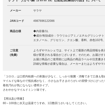
メーカー
サラヤ
JANコード
4987696122086
商品仕様
◆内容量/1L
◆成分/有効成分：ラウリルジアミノエチルグリシンナト
エタノール、グリセリン、クエン酸、香料、赤色102号、
ご注意
よろずやマルシェでは、サイト上で最新の商品情報を表
(免責)
様が変更される場合がございます。そのため、お届けす
お届け商品のご使用前には商品の商品ラベルや注意書き
詳細な情報が必要な場合は、メーカーまたはよろずやマ
「コロロ」は口腔内粘膜への刺激が少なく、しっかり殺菌・消毒できて口臭も取
マイルドな味なので抵抗感がなく、小さなお子さまのうがいの習慣づけにぴった
着色汚れが気にならない透明タイプ。
さわやかなマイルドミント味です。
【用法及び用量】
80～100倍に水又は温湯でうすめ、1日数回うがいをしてください。