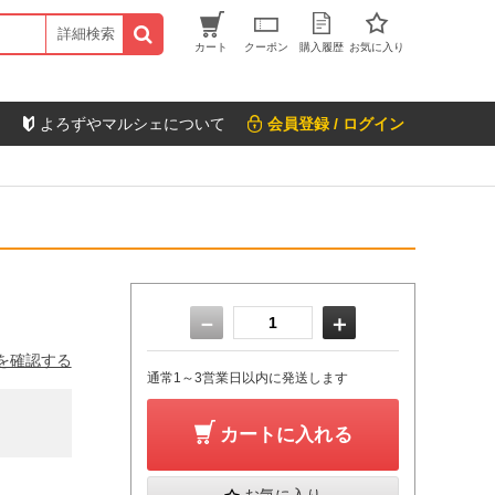
詳細検索
カート
クーポン
購入履歴
お気に入り
よろずやマルシェについて
会員登録 / ログイン
－
＋
を確認する
通常1～3営業日以内に発送します
カートに入れる