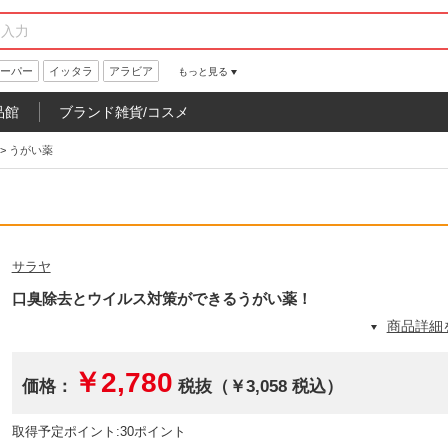
ーパー
イッタラ
アラビア
もっと見る
品館
ブランド雑貨/コスメ
>
うがい薬
】
サラヤ
口臭除去とウイルス対策ができるうがい薬！
商品詳細
￥2,780
価格：
税抜（￥3,058 税込）
取得予定ポイント:30ポイント