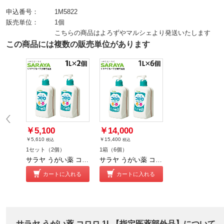
申込番号：
1M5822
販売単位：
1個
こちらの商品はよろずやマルシェより発送いたします
この商品には複数の販売単位があります
￥5,100
￥14,000
￥5,610
￥15,400
税込
税込
1セット（2個）
1箱（6個）
サラヤ うがい薬 コロロ 1L 2個【指定医薬部外品】
サラヤ うがい薬 コロロ 1L 6個【指定医薬部外品】
カートに入れる
カートに入れる
サラヤ うがい薬 コロロ 1L【指定医薬部外品】について