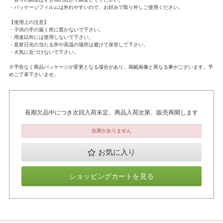
・パッケージフィルムは外れやすいので、お好みで取り外しご使用ください。
【使用上の注意】
・子供の手の届く所に置かないで下さい。
・用途以外には使用しないで下さい。
・直射日光の当たる所や高温の場所は避けて保管して下さい。
・火気に近づけないで下さい。
※予告なく商品パッケージが変更となる場合があり、掲載画像と異なる事がございます。予
めご了承下さいませ。
長期欠品中につき次回入荷未定。商品入荷次第、販売再開します
在庫がありません
お気に入り
ショッピングカートを見る