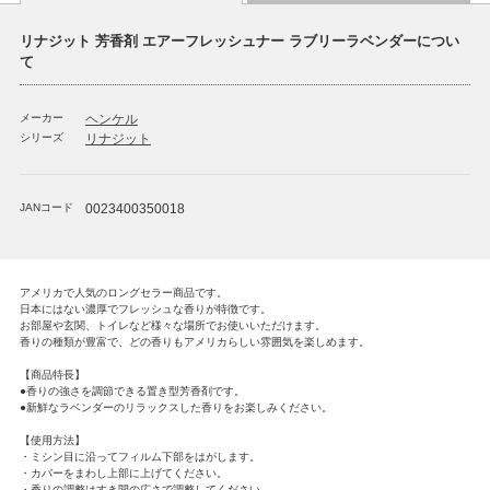
リナジット 芳香剤 エアーフレッシュナー ラブリーラベンダーについ
て
メーカー
ヘンケル
シリーズ
リナジット
JANコード
0023400350018
アメリカで人気のロングセラー商品です。
日本にはない濃厚でフレッシュな香りが特徴です。
お部屋や玄関、トイレなど様々な場所でお使いいただけます。
香りの種類が豊富で、どの香りもアメリカらしい雰囲気を楽しめます。
【商品特長】
●香りの強さを調節できる置き型芳香剤です。
●新鮮なラベンダーのリラックスした香りをお楽しみください。
【使用方法】
・ミシン目に沿ってフィルム下部をはがします。
・カバーをまわし上部に上げてください。
・香りの調整はすき間の広さで調整してください。