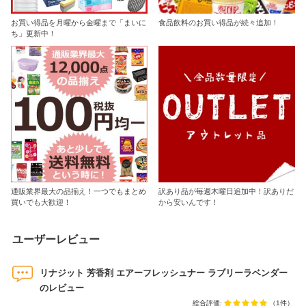
お買い得品を月曜から金曜まで「まいに
食品飲料のお買い得品が続々追加！
ち」更新中！
通販業界最大の品揃え！一つでもまとめ
訳あり品が毎週木曜日追加中！訳ありだ
買いでも大歓迎！
から安いんです！
ユーザーレビュー
リナジット 芳香剤 エアーフレッシュナー ラブリーラベンダー
のレビュー
総合評価:
（1件）