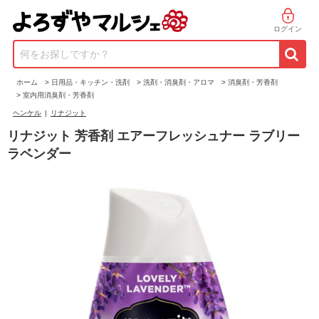
ログイン
何をお探しですか？
ホーム
>
日用品・キッチン・洗剤
>
洗剤・消臭剤・アロマ
>
消臭剤・芳香剤
>
室内用消臭剤・芳香剤
ヘンケル
|
リナジット
リナジット 芳香剤 エアーフレッシュナー ラブリー
ラベンダー