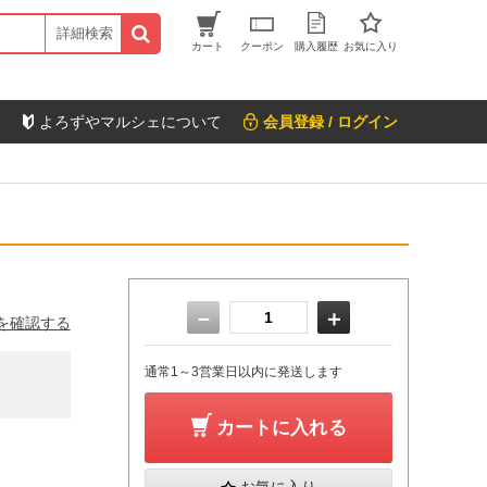
詳細検索
カート
クーポン
購入履歴
お気に入り
よろずやマルシェについて
会員登録 / ログイン
－
＋
を確認する
通常1～3営業日以内に発送します
カートに入れる