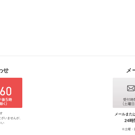
わせ
メ
す
メールまた
ございませんが、
24
さい
※土曜・