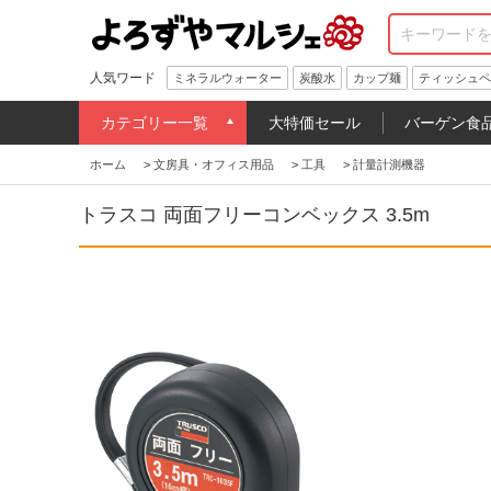
人気ワード
ミネラルウォーター
炭酸水
カップ麺
ティッシュペ
カテゴリー一覧
大特価セール
バーゲン食
ホーム
>
文房具・オフィス用品
>
工具
>
計量計測機器
トラスコ 両面フリーコンベックス 3.5m