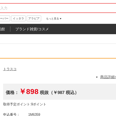
ーパー
イッタラ
アラビア
もっと見る
品館
ブランド雑貨/コスメ
トラスコ
商品詳細
￥898
価格：
税抜（￥987 税込）
取得予定ポイント:9ポイント
申込番号：
1M6359