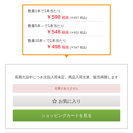
数量1本で1本当たり
￥598
税抜
(￥657
税込
)
数量5本～で1本当たり
￥548
税抜
(￥602
税込
)
数量10本～で1本当たり
￥498
税抜
(￥547
税込
)
長期欠品中につき次回入荷未定。商品入荷次第、販売再開します
在庫がありません
お気に入り
ショッピングカートを見る