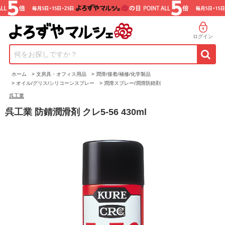
ログイン
何をお探しですか？
ホーム
>
文房具・オフィス用品
>
潤滑/接着/補修/化学製品
>
オイル/グリス/シリコーンスプレー
>
潤滑スプレー/潤滑防錆剤
呉工業
呉工業 防錆潤滑剤 クレ5-56 430ml