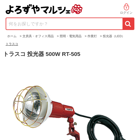
ログイン
何をお探しですか？
ホーム
>
文房具・オフィス用品
>
照明・電気用品
>
作業灯
>
投光器（LED）
トラスコ
トラスコ 投光器 500W RT-505