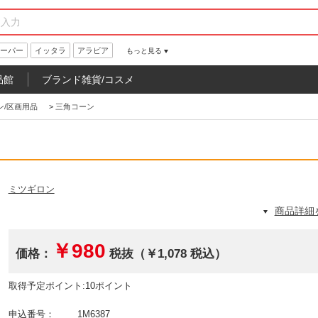
ーパー
イッタラ
アラビア
もっと見る
品館
ブランド雑貨/コスメ
ン/区画用品
>
三角コーン
ミツギロン
商品詳細
￥980
価格：
税抜（￥1,078 税込）
取得予定ポイント:10ポイント
申込番号：
1M6387