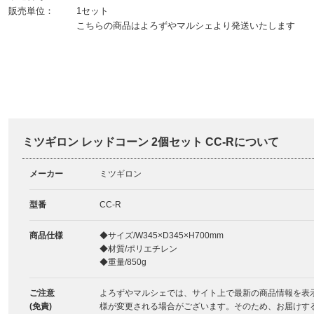
販売単位：
1セット
こちらの商品はよろずやマルシェより発送いたします
ミツギロン レッドコーン 2個セット CC-Rについて
メーカー
ミツギロン
型番
CC-R
商品仕様
◆サイズ/W345×D345×H700mm
◆材質/ポリエチレン
◆重量/850g
ご注意
よろずやマルシェでは、サイト上で最新の商品情報を表
(免責)
様が変更される場合がございます。そのため、お届けす