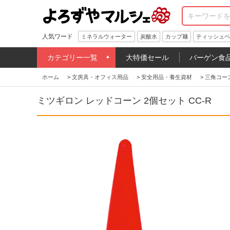
人気ワード
ミネラルウォーター
炭酸水
カップ麺
ティッシュペ
カテゴリー一覧
大特価セール
バーゲン食
ホーム
>
文房具・オフィス用品
>
安全用品・養生資材
>
三角コー
ミツギロン レッドコーン 2個セット CC-R