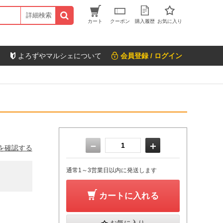
詳細検索
カート
クーポン
購入履歴
お気に入り
よろずやマルシェについて
会員登録 / ログイン
－
＋
を確認する
通常1～3営業日以内に発送します
カートに入れる