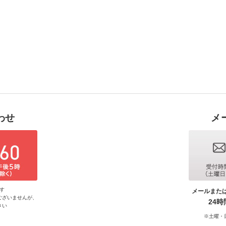
わせ
メ
す
メールまた
ございませんが、
24
さい
※土曜・