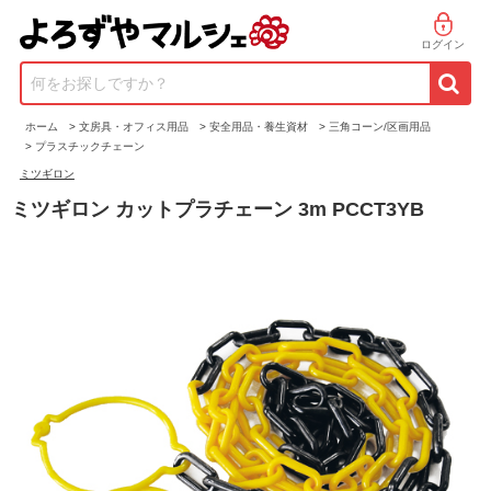
ログイン
何をお探しですか？
ホーム
>
文房具・オフィス用品
>
安全用品・養生資材
>
三角コーン/区画用品
>
プラスチックチェーン
ミツギロン
ミツギロン カットプラチェーン 3m PCCT3YB