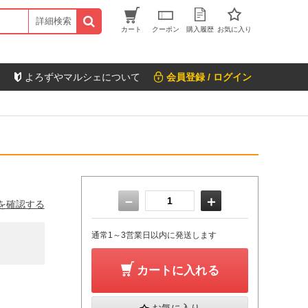
詳細検索
カート
クーポン
購入履歴
お気に入り
よろずやマルシェについて
会員登録 / ログイン
－
＋
を確認する
通常1～3営業日以内に発送します
カートに入れる