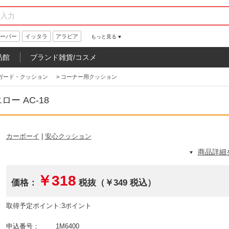
ーパー
イッタラ
アラビア
もっと見る
品館
ブランド雑貨/コスメ
ガード・クッション
>
コーナー用クッション
ー AC-18
カーボーイ
|
安心クッション
商品詳細
￥318
価格：
税抜（￥349 税込）
取得予定ポイント:3ポイント
申込番号：
1M6400