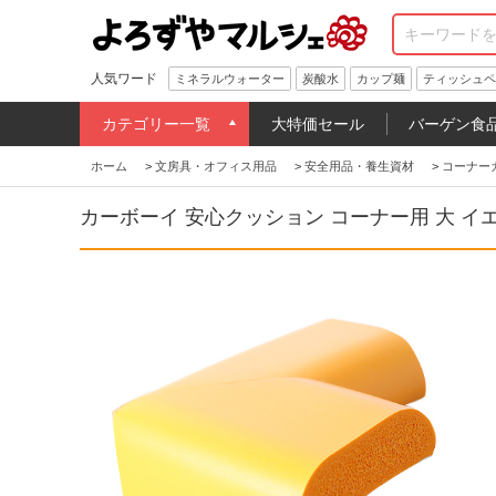
人気ワード
ミネラルウォーター
炭酸水
カップ麺
ティッシュペ
カテゴリー一覧
大特価セール
バーゲン食
ホーム
>
文房具・オフィス用品
>
安全用品・養生資材
>
コーナー
カーボーイ 安心クッション コーナー用 大 イエロ