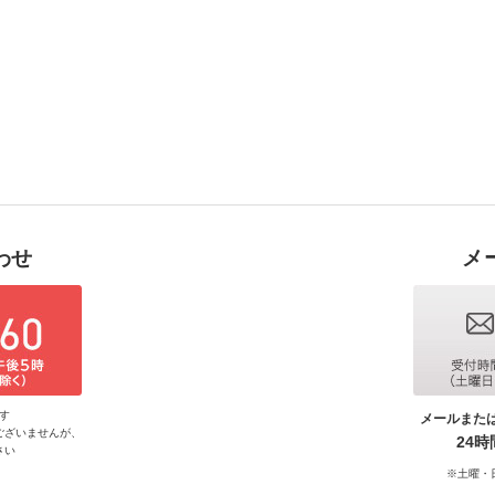
わせ
メ
す
メールまた
ございませんが、
24
さい
※土曜・