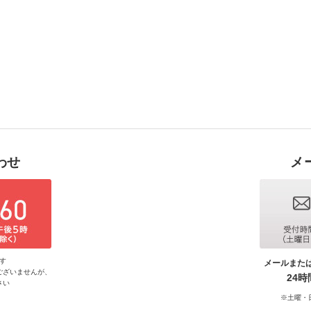
わせ
メ
す
メールまた
ございませんが、
24
さい
※土曜・