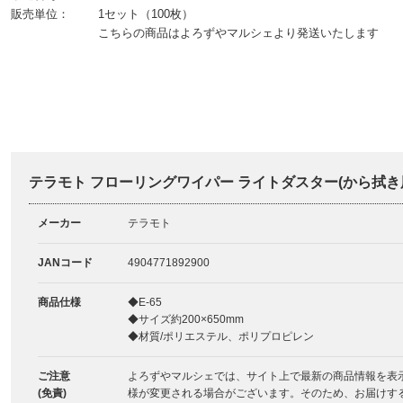
販売単位：
1セット（100枚）
こちらの商品はよろずやマルシェより発送いたします
テラモト フローリングワイパー ライトダスター(から拭き
メーカー
テラモト
JANコード
4904771892900
商品仕様
◆E-65
◆サイズ約200×650mm
◆材質/ポリエステル、ポリプロピレン
ご注意
よろずやマルシェでは、サイト上で最新の商品情報を表
(免責)
様が変更される場合がございます。そのため、お届けす