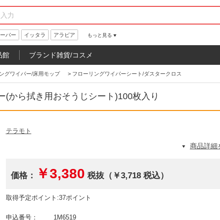
ーパー
イッタラ
アラビア
もっと見る
品館
ブランド雑貨/コスメ
ングワイパー/床用モップ
>
フローリングワイパーシート/ダスタークロス
(から拭き用おそうじシート)100枚入り
テラモト
商品詳細
￥3,380
価格：
税抜（￥3,718 税込）
取得予定ポイント:37ポイント
申込番号：
1M6519