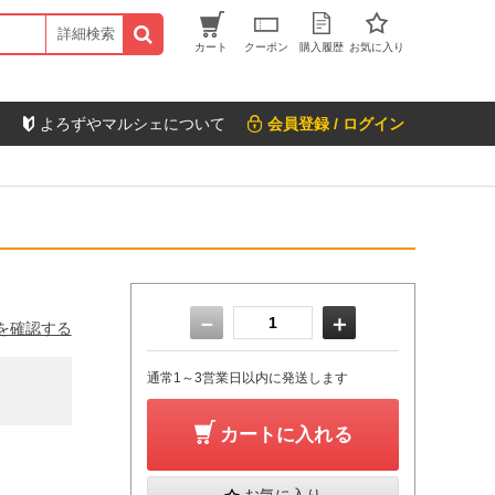
詳細検索
カート
クーポン
購入履歴
お気に入り
よろずやマルシェについて
会員登録 / ログイン
－
＋
を確認する
通常1～3営業日以内に発送します
カートに入れる