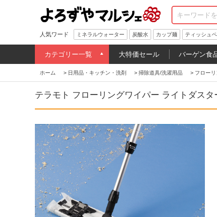
人気ワード
ミネラルウォーター
炭酸水
カップ麺
ティッシュペ
カテゴリー一覧
大特価セール
バーゲン食
ホーム
>
日用品・キッチン・洗剤
>
掃除道具/洗濯用品
>
フローリ
テラモト フローリングワイパー ライトダスター