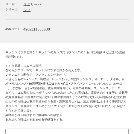
メーカー
ユニリーバ
シリーズ
ジフ
JANコード
4902111535630
キッチンにツヤと輝き！キッチンのガンコ汚れやシンクのくもりにお使いいただける洗剤
(洗浄剤)です。
すすぎ簡単、スムーズ洗浄。
なめらかクリームで、キッチンにツヤと輝きを与えます。
レモンエキス配合で、フレッシュな仕上がり。
≪使えるもの≫●シンク・調理台・レンジまわりの壁(ステンレス、ホーロー、タイル、目
地)●ガスレンジ・IH調理器●排水口まわり●蛇口●フライパン・なべ(ステンレス、ホーロ
ー)、まな板、包丁●食器(漆器、貴金属製を除く)、布製の運動靴、ステンレス、ホーロー、
タイル、ゴム製のもの ≪使えないもの≫水がしみこむ素材(木、素焼きのタイル等)、金銀等
の貴金属製品 ※用途外に使わない子供の手の届くところに置かない長時間あるいは荒れ性
の人が使う時は炊事用手袋を使う食器・調理器具などは、流水で5秒以上すすぐ研磨剤入り
スポンジ、金属やナイロンのかたいタワシは、キズがつくので使わない 目に入った時はこ
すらず水で洗い流す。
異物感が残る時はすぐに眼科医へ相談する。
飲み込んだ時は水を飲ませる等処置をする。