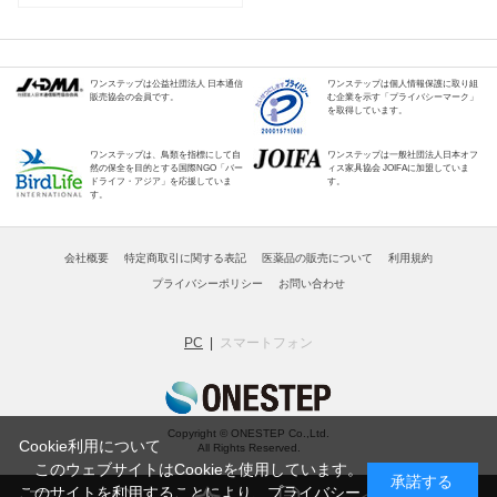
ワンステップは公益社団法人 日本通信
ワンステップは個人情報保護に取り組
販売協会の会員です。
む企業を示す「プライバシーマーク」
を取得しています。
ワンステップは、鳥類を指標にして自
ワンステップは一般社団法人日本オフ
然の保全を目的とする国際NGO「バー
ィス家具協会 JOIFAに加盟していま
ドライフ・アジア」を応援していま
す。
す。
会社概要
特定商取引に関する表記
医薬品の販売について
利用規約
プライバシーポリシー
お問い合わせ
PC
スマートフォン
Copyright © ONESTEP Co.,Ltd.
Cookie利用について
All Rights Reserved.
このウェブサイトはCookieを使用しています。
承諾する
このサイトを利用することにより、
プライバシー