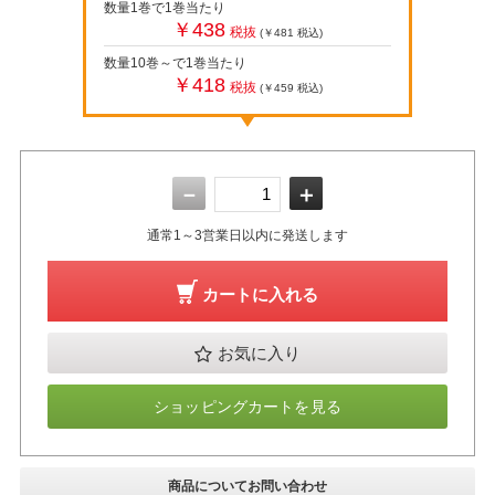
数量1巻で1巻当たり
￥438
税抜
(￥481
税込
)
数量10巻～で1巻当たり
￥418
税抜
(￥459
税込
)
－
＋
通常1～3営業日以内に発送します
カートに入れる
お気に入り
ショッピングカートを見る
商品についてお問い合わせ