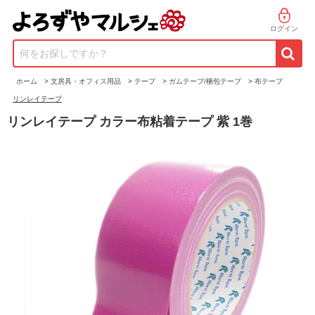
ログイン
何をお探しですか？
ホーム
>
文房具・オフィス用品
>
テープ
>
ガムテープ/梱包テープ
>
布テープ
リンレイテープ
リンレイテープ カラー布粘着テープ 紫 1巻