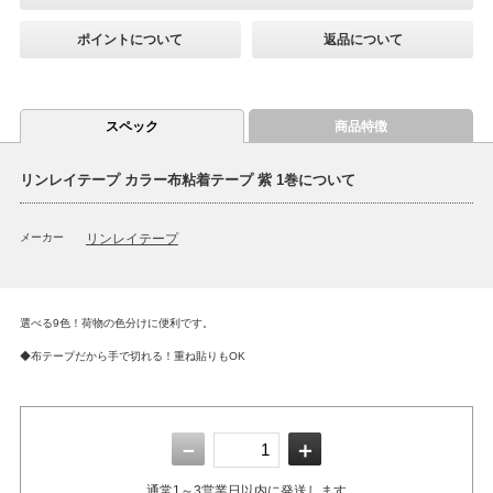
ポイントについて
返品について
スペック
商品特徴
リンレイテープ カラー布粘着テープ 紫 1巻について
メーカー
リンレイテープ
選べる9色！荷物の色分けに便利です。
◆布テープだから手で切れる！重ね貼りもOK
－
＋
通常1～3営業日以内に発送します