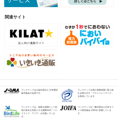
関連サイト
ワンステップは公益社団法人 日本通信
ワンステップは個人情報保護に取り組
販売協会の会員です。
む企業を示す「プライバシーマーク」
を取得しています。
ワンステップは、鳥類を指標にして自
ワンステップは一般社団法人日本オフ
然の保全を目的とする国際NGO「バー
ィス家具協会 JOIFAに加盟していま
ドライフ・アジア」を応援していま
す。
す。