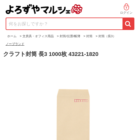
ログイン
何をお探しですか？
ホーム
>
文房具・オフィス用品
>
封筒/伝票/帳簿
>
封筒
>
封筒（長3）
ノーブランド
クラフト封筒 長3 1000枚 43221-1820