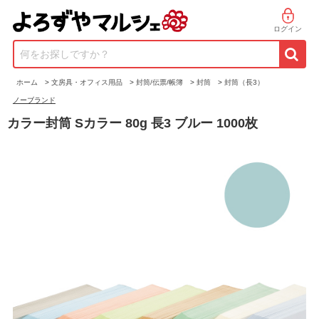
ログイン
何をお探しですか？
ホーム
>
文房具・オフィス用品
>
封筒/伝票/帳簿
>
封筒
>
封筒（長3）
ノーブランド
カラー封筒 Sカラー 80g 長3 ブルー 1000枚