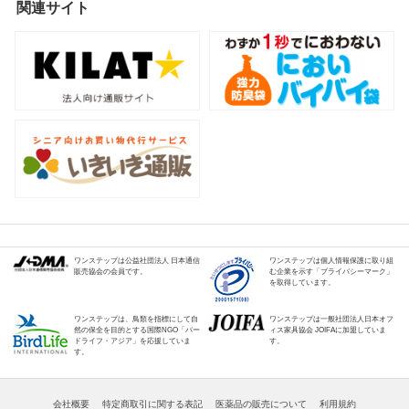
関連サイト
ワンステップは公益社団法人 日本通信
ワンステップは個人情報保護に取り組
販売協会の会員です。
む企業を示す「プライバシーマーク」
を取得しています。
ワンステップは、鳥類を指標にして自
ワンステップは一般社団法人日本オフ
然の保全を目的とする国際NGO「バー
ィス家具協会 JOIFAに加盟していま
ドライフ・アジア」を応援していま
す。
す。
会社概要
特定商取引に関する表記
医薬品の販売について
利用規約