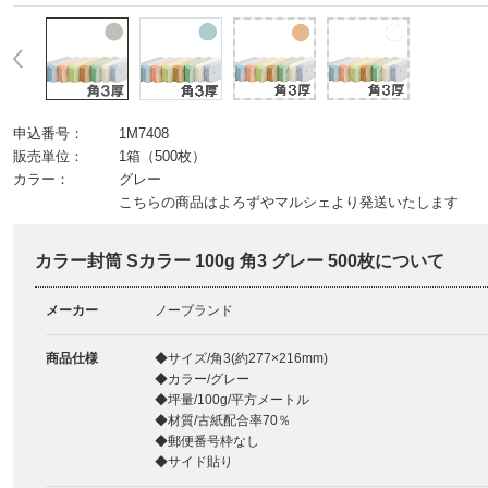
申込番号：
1M7408
販売単位：
1箱（500枚）
カラー：
グレー
こちらの商品はよろずやマルシェより発送いたします
カラー封筒 Sカラー 100g 角3 グレー 500枚について
メーカー
ノーブランド
商品仕様
◆サイズ/角3(約277×216mm)
◆カラー/グレー
◆坪量/100g/平方メートル
◆材質/古紙配合率70％
◆郵便番号枠なし
◆サイド貼り