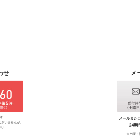
わせ
メ
す
メールまた
ございませんが、
24
さい
※土曜・