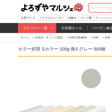
人気ワード
ミネラルウォーター
炭酸水
カップ麺
ティッシュペ
カテゴリー一覧
大特価セール
バーゲン食
ホーム
>
文房具・オフィス用品
>
封筒/伝票/帳簿
>
封筒
>
封筒
カラー封筒 Sカラー 100g 角3 グレー 500枚