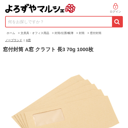
ログイン
何をお探しですか？
ホーム
>
文房具・オフィス用品
>
封筒/伝票/帳簿
>
封筒
>
窓付封筒
ノーブランド
|
A窓
窓付封筒 A窓 クラフト 長3 70g 1000枚