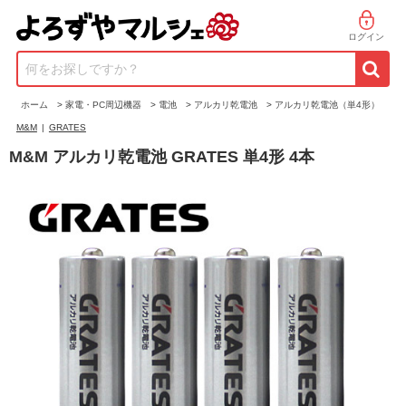
ログイン
何をお探しですか？
ホーム
>
家電・PC周辺機器
>
電池
>
アルカリ乾電池
>
アルカリ乾電池（単4形）
M&M
|
GRATES
M&M アルカリ乾電池 GRATES 単4形 4本