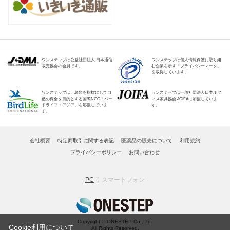
ワンステップは公益社団法人 日本通信
ワンステップは個人情報保護に取り組
販売協会の会員です。
む企業を示す「プライバシーマーク」
を取得しています。
ワンステップは、鳥類を指標にして自
ワンステップは一般社団法人日本オフ
然の保全を目的とする国際NGO「バー
ィス家具協会 JOIFAに加盟していま
ドライフ・アジア」を応援していま
す。
す。
会社概要
特定商取引に関する表記
医薬品の販売について
利用規約
プライバシーポリシー
お問い合わせ
PC
スマートフォン
Copyright © ONESTEP Co.,Ltd.
Cookie利用について
All Rights Reserved.