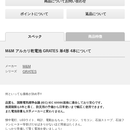
商品についてお問い合わせ
ポイントについて
返品について
スペック
商品特徴
M&M アルカリ乾電池 GRATES 単4形 4本について
メーカー
M&M
シリーズ
GRATES
何といっても価格が決め手!!
品質も、国際電気標準会議 (IEC) IEC 60086規格に適合しており安心です。
推奨期限も5年と長く、防災用の予備から日常使いまで幅広く使用できます。
また電池容量も大手メーカーと変わりません。
懐中電灯、LEDライト、時計、電動おもちゃ、ラジコン、リモコン、石油ストーブ、石油フ
ァンヒーター等挙げだせばきりがないほど用途はたくさん。
しっかり常備して賢く電池を使いましょう♪