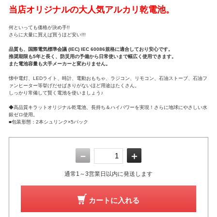
当店オリジナルの大人気アルカリ乾電池。
何といっても価格が決め手!!
さらに大量に買えば買うほど安い!!!
品質も、国際電気標準会議 (IEC) IEC 60086規格に適合しており安心です。
推奨期限も5年と長く、防災用の予備から日常使いまで幅広く使用できます。
また電池容量も大手メーカーと変わりません。
懐中電灯、LEDライト、時計、電動おもちゃ、ラジコン、リモコン、石油ストーブ、石油フ
ァンヒーター等挙げだせばきりがないほど用途はたくさん。
しっかり常備して賢く電池を使いましょう♪
◆高品質キラットオリジナル乾電池、長持ち＆ハイパワーを実現！さらに地球にやさしい水
銀ゼロ使用。
■包装形態：2本シュリンク×5パック
－
＋
通常1～3営業日以内に発送します
カートに入れる