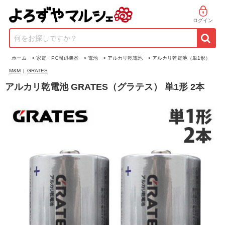
ログイン
何をお探しですか？
ホーム
>
家電・PC周辺機器
>
電池
>
アルカリ乾電池
>
アルカリ乾電池（単1形）
M&M
|
GRATES
アルカリ乾電池 GRATES（グラテス） 単1形 2本