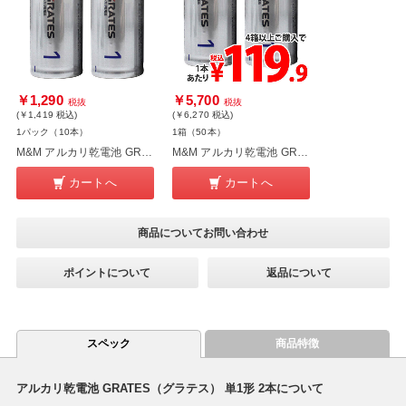
￥1,290
￥5,700
税抜
税抜
(￥1,419
税込
)
(￥6,270
税込
)
1パック（10本）
1箱（50本）
M&M アルカリ乾電池 GRATES 単1形 10本
M&M アルカリ乾電池 GRATES 単1形 50本
カートへ
カートへ
商品についてお問い合わせ
ポイントについて
返品について
スペック
商品特徴
アルカリ乾電池 GRATES（グラテス） 単1形 2本について