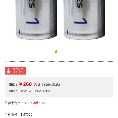
￥268
価格：
税抜
(￥294
税込
)
1本あたり税抜134円（税込147円）
取得予定ポイント：
2ポイント
申込番号：
1M7526