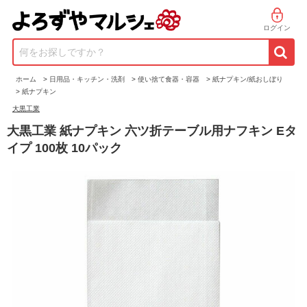
ログイン
何をお探しですか？
ホーム
>
日用品・キッチン・洗剤
>
使い捨て食器・容器
>
紙ナプキン/紙おしぼり
>
紙ナプキン
大黒工業
大黒工業 紙ナプキン 六ツ折テーブル用ナフキン Eタ
イプ 100枚 10パック