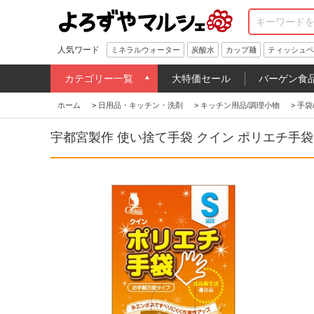
人気ワード
ミネラルウォーター
炭酸水
カップ麺
ティッシュペ
カテゴリー一覧
大特価セール
バーゲン食
ホーム
>
日用品・キッチン・洗剤
>
キッチン用品/調理小物
>
手袋
宇都宮製作 使い捨て手袋 クイン ポリエチ手袋 S