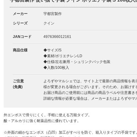
メーカー
宇都宮製作
シリーズ
クイン
JANコード
4976366012161
商品仕様
◆サイズ/S
◆素材/ポリエチレンLD
◆仕様/左右兼用・シュリンクパック包装
◆入数/100枚入
ご注意
よろずやマルシェでは、サイト上で最新の商品情報を表
(免責)
様が変更される場合がございます。そのため、お届けす
お届け商品のご使用前には商品の商品ラベルや注意書き
詳細な情報が必要な場合は、メーカーまたはよろずやマ
外エンボスで滑りにくく、手軽に使える万能タイプ。
酸・アルカリに強く耐薬品性に優れています。
☆外面の細かなエンボス（凸凹）加工がすべりを防ぐ、箱入りタイプの手袋です