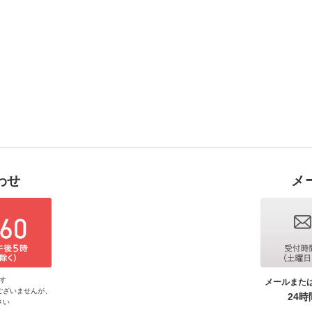
わせ
メ
す
メールまた
ございませんが、
24
さい