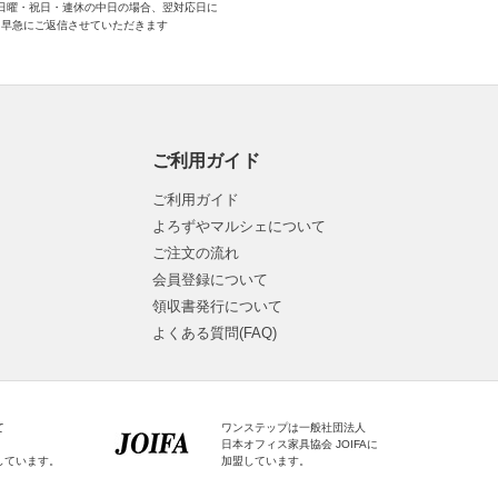
日曜・祝日・連休の中日の場合、翌対応日に
早急にご返信させていただきます
ご利用ガイド
ご利用ガイド
よろずやマルシェについて
ご注文の流れ
会員登録について
領収書発行について
よくある質問(FAQ)
て
ワンステップは一般社団法人
日本オフィス家具協会 JOIFAに
しています。
加盟しています。