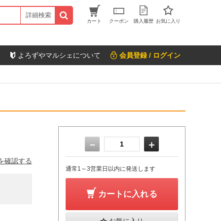
詳細検索
カート
クーポン
購入履歴
お気に入り
よろずやマルシェについて
会員登録 / ログイン
－
＋
を確認する
通常1～3営業日以内に発送します
カートに入れる