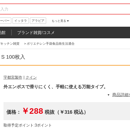
ーパー
イッタラ
アラビア
もっと見る
品館
ブランド雑貨/コスメ
/キッチン雑貨
>
ポリエチレン手袋食品衛生法適合
 100枚入
宇都宮製作
|
クイン
外エンボスで滑りにくく、手軽に使える万能タイプ。
商品詳細
￥288
価格：
税抜（￥316 税込）
取得予定ポイント:3ポイント