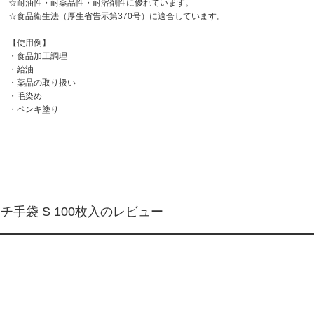
☆耐油性・耐薬品性・耐溶剤性に優れています。
☆
食品衛生法（厚生省告示第370号）に適合
しています。
【使用例】
・食品加工調理
・給油
・薬品の取り扱い
・毛染め
・ペンキ塗り
チ手袋 S 100枚入のレビュー