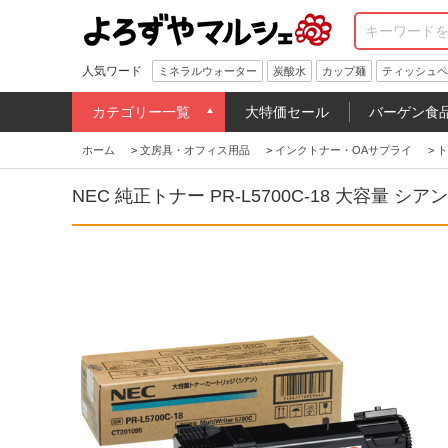
人気ワード
ミネラルウォーター
炭酸水
カップ麺
ティッシュペ
カテゴリー一覧
大特価セール
バーゲン食
ホーム
>
文房具・オフィス用品
>
インクトナー・OAサプライ
>
ト
NEC 純正トナー PR-L5700C-18 大容量 シアン