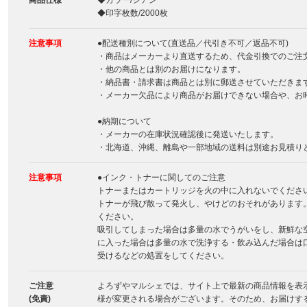
商品仕様
◆カラー/シアン
◆印字枚数/2000枚
注意事項
●配送種別について(直送品／代引き不可／返品不可)
・商品はメーカーより直送するため、代金引換でのご注
・他の商品とは別のお届けになります。
・納品書・請求書は商品とは別に郵送させていただきま
・メーカー欠品により商品がお届けできない場合や、お
●納期について
・メーカーの在庫状況確認後に発送いたします。
・北海道、沖縄、離島や一部地域の送料は別途お見積り
注意事項
●インク・トナーに関してのご注意
トナーまたはカートリッジを火の中に入れないでくださ
トナーが飛び散って発火し、やけどのおそれがあります
ください。
吸引してしまった場合は多量の水でうがいをし、新鮮な
に入った場合は多量の水で洗浄する・飲み込んだ場合は
受けるなどの処置をしてください。
ご注意
よろずやマルシェでは、サイト上で最新の商品情報を表
(免責)
様が変更される場合がございます。そのため、お届けす