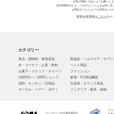
お掛け間違いのないようお願いしま
受付時間外のとき、つながりにくいときは申し訳
お問合せフォームにてお問合せくだ
新規会員登録は
こちら
から
カテゴリー
食品・調味料・産地直送
医薬品・ヘルスケア・サプリ
水・コーヒー・お茶・飲料
ペット用品
お菓子・スナック・スイーツ
ファッション
100円均一／100円ショップ
家電・PC周辺機器
洗剤・キッチン・日用品
文房具・オフィス用品
オーラル・ヘアー・ボディ
インテリア・家具・収納
ワン
ワンステップは公益社団法人
企業