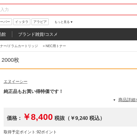
ーパー
イッタラ
アラビア
もっと見る
品館
ブランド雑貨/コスメ
ナー/ドラムカートリッジ
>
NEC用トナー
 2000枚
エヌイーシー
純正品もお買い得特価です！
商品詳細
￥8,400
価格：
税抜（￥9,240 税込）
取得予定ポイント:92ポイント