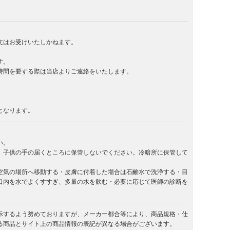
文はお受けいたしかねます。
す。
時間を要する際は当店よりご連絡をいたします。
となります。
い。
。子供の手の届くところに保管しないでください。冷暗所に保管して
空気の場所へ移動する・皮膚に付着した場合は石鹸水で洗浄する・目
口内を水でよくすすぎ、多量の水を飲む・必要に応じて医師の診断を
示するよう努めておりますが、メーカー都合等により、商品規格・仕
る商品とサイト上の商品情報の表記が異なる場合がございます。