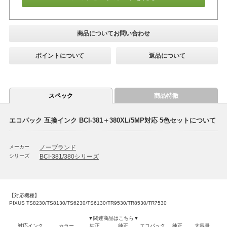
商品についてお問い合わせ
ポイントについて
返品について
スペック
商品特徴
エコパック 互換インク BCI-381＋380XL/5MP対応 5色セットについて
メーカー
ノーブランド
シリーズ
BCI-381/380シリーズ
【対応機種】
PIXUS TS8230/TS8130/TS6230/TS6130/TR9530/TR8530/TR7530
▼関連商品はこちら▼
対応インク
カラー
純正
純正
エコパック
純正
大容量