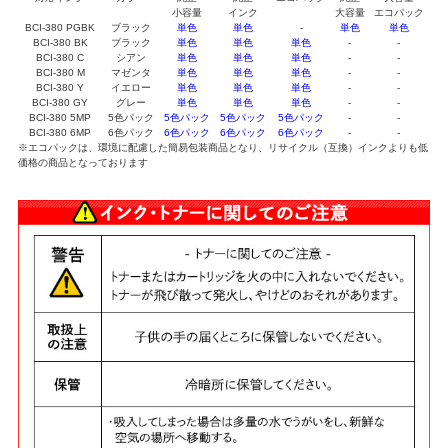
小容量
インク
大容量
エコパック
BCI-380 PGBK
ブラック
単色
単色
-
単色
単色
BCI-380 BK
ブラック
単色
単色
単色
-
-
BCI-380 C
シアン
単色
単色
単色
-
-
BCI-380 M
マゼンタ
単色
単色
単色
-
-
BCI-380 Y
イエロー
単色
単色
単色
-
-
BCI-380 GY
グレー
単色
単色
単色
-
-
BCI-380 5MP
5色パック
5色パック
5色パック
5色パック
-
-
BCI-380 6MP
6色パック
6色パック
6色パック
6色パック
-
-
※エコパックは、環境に配慮した簡易包装商品となり、リサイクル（互換）インクよりも低
価格の商品となっております