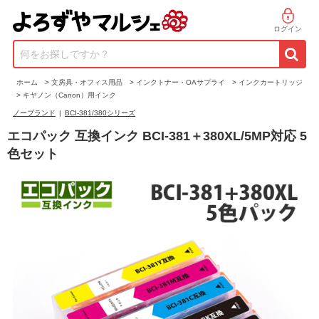
ログイン
何をお探しですか？
ホーム
>
文房具・オフィス用品
>
インクトナー・OAサプライ
>
インクカートリッジ
>
キヤノン（Canon）用インク
ノーブランド
|
BCI-381/380シリーズ
エコパック 互換インク BCI-381＋380XL/5MP対応 5
色セット