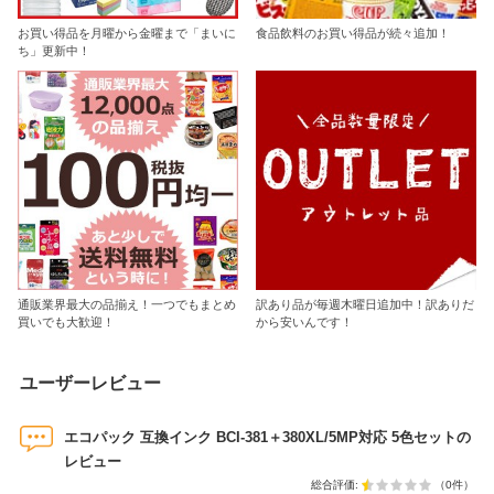
お買い得品を月曜から金曜まで「まいに
食品飲料のお買い得品が続々追加！
ち」更新中！
通販業界最大の品揃え！一つでもまとめ
訳あり品が毎週木曜日追加中！訳ありだ
買いでも大歓迎！
から安いんです！
ユーザーレビュー
エコパック 互換インク BCI-381＋380XL/5MP対応 5色セットの
レビュー
総合評価:
（0件）