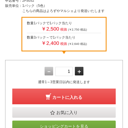
申込番号：
2F5052
販売単位：
1パック（5色）
こちらの商品はよろずやマルシェより発送いたします
数量1パックで1パック当たり
￥2,500
税抜
(￥2,750
税込
)
数量3パック～で1パック当たり
￥2,400
税抜
(￥2,640
税込
)
－
＋
通常1～3営業日以内に発送します
カートに入れる
お気に入り
ショッピングカートを見る