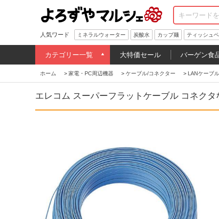
人気ワード
ミネラルウォーター
炭酸水
カップ麺
ティッシュペ
カテゴリー一覧
大特価セール
バーゲン食
ホーム
>
家電・PC周辺機器
>
ケーブル/コネクター
>
LANケーブ
エレコム スーパーフラットケーブル コネクタなし Ca