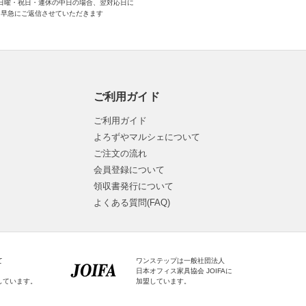
日曜・祝日・連休の中日の場合、翌対応日に
早急にご返信させていただきます
ご利用ガイド
ご利用ガイド
よろずやマルシェについて
ご注文の流れ
会員登録について
領収書発行について
よくある質問(FAQ)
て
ワンステップは一般社団法人
日本オフィス家具協会 JOIFAに
しています。
加盟しています。