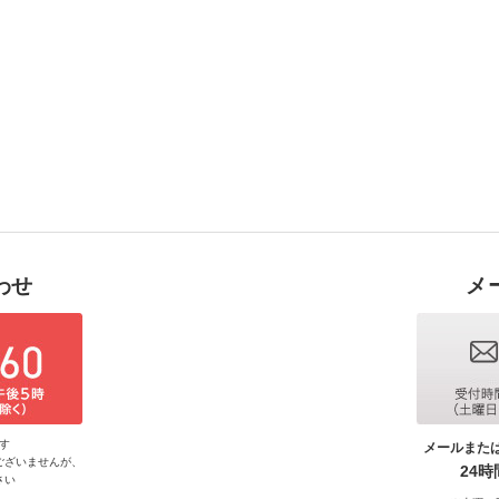
わせ
メ
す
メールまた
ございませんが、
24
さい