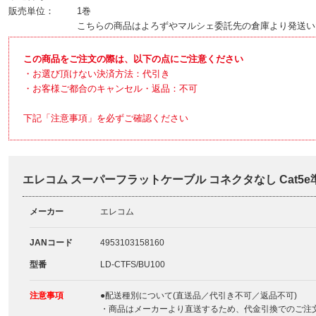
販売単位：
1巻
こちらの商品はよろずやマルシェ委託先の倉庫より発送い
この商品をご注文の際は、以下の点にご注意ください
・お選び頂けない決済方法：代引き
・お客様ご都合のキャンセル・返品：不可
下記「注意事項」を必ずご確認ください
エレコム スーパーフラットケーブル コネクタなし Cat5e準拠 
メーカー
エレコム
JANコード
4953103158160
型番
LD-CTFS/BU100
注意事項
●配送種別について(直送品／代引き不可／返品不可)
・商品はメーカーより直送するため、代金引換でのご注