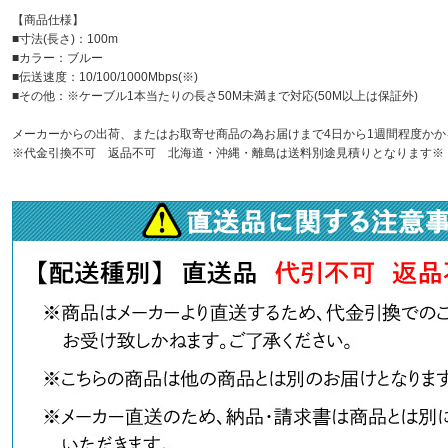
【商品仕様】
■寸法(長さ)：100m
■カラー：ブルー
■伝送速度：10/100/1000Mbps(※)
■その他：※ケーブル1本当たりの長さ50M未満まで対応(50M以上は保証外)
メーカーからの出荷、またはお取寄せ商品の為お届けまで4日から1週間程度かか
※代金引換不可 返品不可 北海道・沖縄・離島は送料別途見積りとなります※