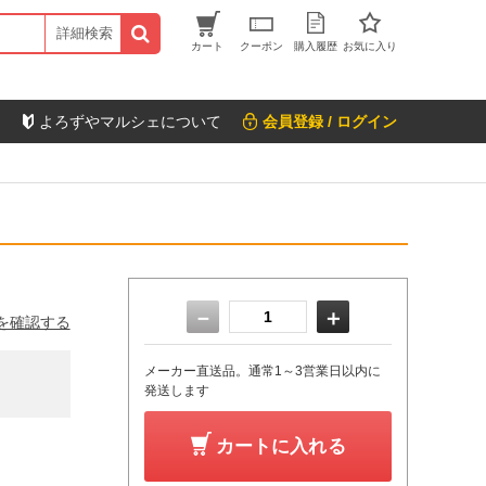
詳細検索
カート
クーポン
購入履歴
お気に入り
よろずやマルシェについて
会員登録 / ログイン
－
＋
を確認する
メーカー直送品。通常1～3営業日以内に
発送します
カートに入れる