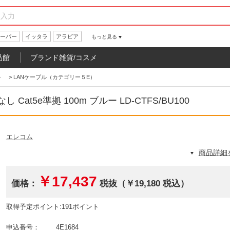
ーパー
イッタラ
アラビア
もっと見る
品館
ブランド雑貨/コスメ
ル
>
LANケーブル（カテゴリー５E）
t5e準拠 100m ブルー LD-CTFS/BU100
エレコム
商品詳細
￥17,437
価格：
税抜（￥19,180 税込）
取得予定ポイント:191ポイント
申込番号：
4E1684