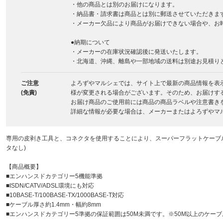
・他の商品とは別のお届けになります。
・納品書・請求書は商品とは別に郵送させていただきま
・メーカー欠品により商品がお届けできない場合や、お
●納期について
・メーカーの在庫状況確認後に発送いたします。
・北海道、沖縄、離島や一部地域の送料は別途お見積り
ご注意
よろずやマルシェでは、サイト上で最新の商品情報を表
(免責)
様が変更される場合がございます。そのため、お届けす
お届け商品のご使用前には商品の商品ラベルや注意書き
詳細な情報が必要な場合は、メーカーまたはよろずやマ
専用の皮剥き工具と、コネクタを使用することにより、スーパーフラットケーブルを
タなし)
【商品概要】
■エンハンスドカテゴリー5機能準拠
■ISDN/CATV/ADSL環境にも対応
■10BASE-T/100BASE-TX/1000BASE-T対応
■ケーブル厚さ約1.4mm・幅約8mm
■エンハンスドカテゴリー5準拠の保証範囲は50M未満です。※50M以上のケー