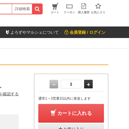
詳細検索
カート
クーポン
購入履歴
お気に入り
よろずやマルシェについて
会員登録 / ログイン
－
＋
。
を確認する
通常1～3営業日以内に発送します
カートに入れる