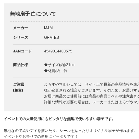
無地扇子 白について
メーカー
M&M
シリーズ
GRATES
JANコード
4549014400575
商品仕様
◆サイズ(約)/21cm
◆材質/紙、竹
ご注意
よろずやマルシェでは、サイト上で最新の商品情報を表
(免責)
様が変更される場合がございます。そのため、お届けす
お届け商品のご使用前には商品の商品ラベルや注意書き
詳細な情報が必要な場合は、メーカーまたはよろずやマ
イベントでの大量使用にもピッタリな無地で使いやすい扇子です。
無地なので絵や文字を描いたり、シールを貼ったりオリジナル扇子が作れます。
イベントやお祭りでの使用にピッタリです！