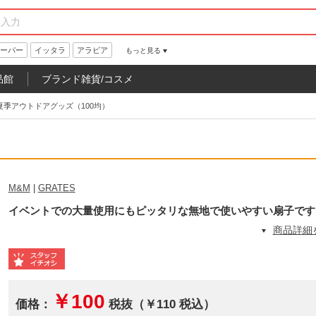
ーパー
イッタラ
アラビア
もっと見る
品館
ブランド雑貨/コスメ
夏季アウトドアグッズ（100均）
M&M
|
GRATES
イベントでの大量使用にもピッタリな無地で使いやすい扇子です
商品詳細
￥100
価格：
税抜（￥110 税込）