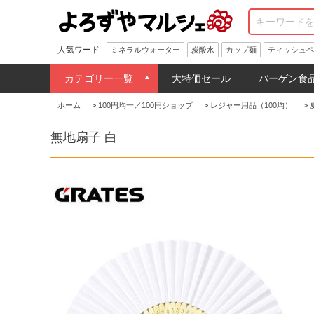
人気ワード
ミネラルウォーター
炭酸水
カップ麺
ティッシュペ
カテゴリー一覧
大特価セール
バーゲン食
ホーム
>
100円均一／100円ショップ
>
レジャー用品（100均）
>
無地扇子 白