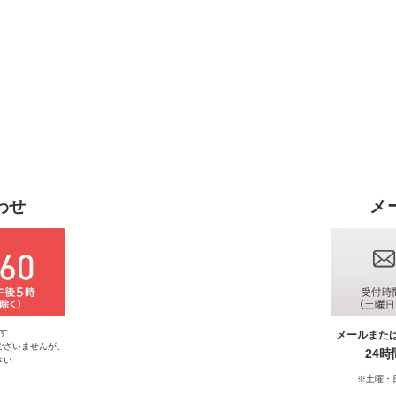
わせ
メ
す
メールまた
ございませんが、
24
さい
※土曜・