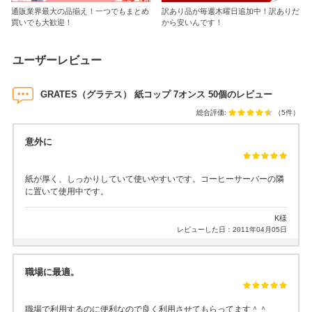
通販業界最大の品揃え！一つでもまとめ
訳あり品が毎週木曜日追加中！訳ありだ
買いでも大歓迎！
から安いんです！
ユーザーレビュー
GRATES（グラテス） 紙コップ 7オンス 50個のレビュー
総合評価:
（5件）
意外に
紙が厚く、しっかりしていて使いやすいです。コーヒーサーバーの隣
に置いて使用中です。
K様
レビューした日：2011年04月05日
職場に最適。
職場で利用するのに便利なので良く利用させてもらってます＾＾