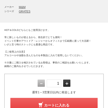
メーカー
M&M
シリーズ
GRATES
HOT＆COLDどちらにもご使用頂けます。
常に新しいものが使えるから、衛生的でとても便利！
イベント行事やアウトドア・レジャーからオフィスまで広範囲に渡って大活躍！
いざと言う時のストックにも最適な商品です。
【ご使用上の注意】
アルコールや油脂を含んだものを本製品に入れて使用しないでください。
※大量にご購入を検討されているお客様は、事前のご相談をお願いいたします。
納期のご案内をさせていただきます。
－
＋
通常1～3営業日以内に発送します
カートに入れる