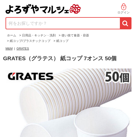
ログイン
何をお探しですか？
ホーム
>
日用品・キッチン・洗剤
>
使い捨て食器・容器
>
紙コップ/プラスチックコップ
>
紙コップ
M&M
|
GRATES
GRATES（グラテス） 紙コップ 7オンス 50個