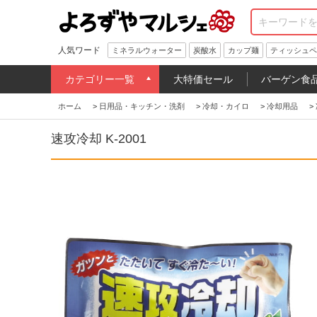
人気ワード
ミネラルウォーター
炭酸水
カップ麺
ティッシュペ
カテゴリー一覧
大特価セール
バーゲン食
ホーム
>
日用品・キッチン・洗剤
>
冷却・カイロ
>
冷却用品
>
速攻冷却 K-2001