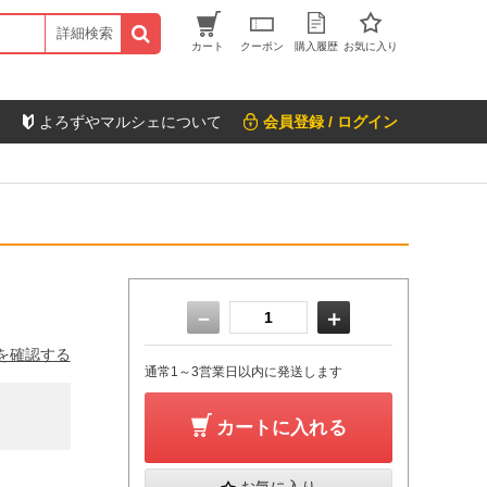
詳細検索
カート
クーポン
購入履歴
お気に入り
よろずやマルシェについて
会員登録 / ログイン
－
＋
を確認する
通常1～3営業日以内に発送します
カートに入れる