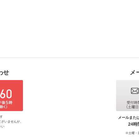
わせ
メ
す
メールまた
ございませんが、
24
さい
※土曜・