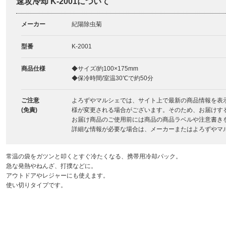
速攻冷却 K-2001について
メーカー
紀陽除虫菊
型番
K-2001
商品仕様
◆サイズ/約100×175mm
◆保冷時間/室温30℃で約50分
ご注意
よろずやマルシェでは、サイト上で最新の商品情報を表
(免責)
様が変更される場合がございます。そのため、お届けす
お届け商品のご使用前には商品の商品ラベルや注意書き
詳細な情報が必要な場合は、メーカーまたはよろずやマ
常温の袋をガツンと叩くとすぐ冷たくなる、携帯用冷却パック。
急な発熱やねんざ、打撲などに。
アウトドアやレジャーにも使えます。
使い切りタイプです。