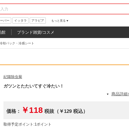
ーパー
イッタラ
アラビア
もっと見る
品館
ブランド雑貨/コスメ
冷却パック・冷感シート
紀陽除虫菊
ガツンとたたいてすぐ冷たい！
商品詳細
￥118
価格：
税抜（￥129 税込）
取得予定ポイント:1ポイント