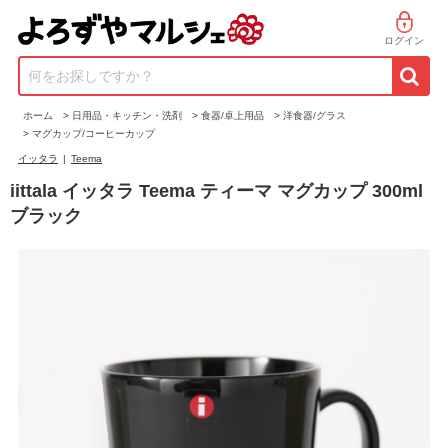
ログイン
何をお探しですか？
ホーム
>
日用品・キッチン・洗剤
>
食器/卓上用品
>
洋食器/グラス
>
マグカップ/コーヒーカップ
イッタラ
|
Teema
iittala イッタラ Teema ティーマ マグカップ 300ml
ブラック