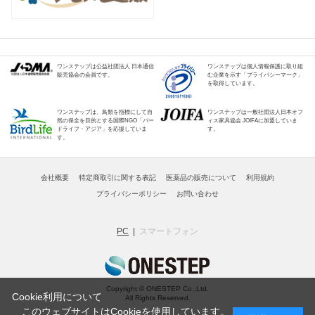
ワンステップは公益社団法人 日本通信
ワンステップは個人情報保護に取り組
販売協会の会員です。
む企業を示す「プライバシーマーク」
を取得しています。
ワンステップは、鳥類を指標にして自
ワンステップは一般社団法人日本オフ
然の保全を目的とする国際NGO「バー
ィス家具協会 JOIFAに加盟していま
ドライフ・アジア」を応援していま
す。
す。
会社概要
特定商取引に関する表記
医薬品の販売について
利用規約
プライバシーポリシー
お問い合わせ
PC
スマートフォン
Copyright © ONESTEP Co.,Ltd.
Cookie利用について
All Rights Reserved.
このウェブサイトはCookieを使用しています。