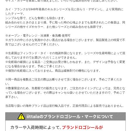
サイズ・カラーを豊富に取り揃えました。いろいろな組み合わせでお楽しみください。
カイ・フランクが1948年発表のキルタシリーズを元に自らリ・デザインし、より実用的に
したティーマ。
シンプルな形で、どんな食材にも似合います。
組み合わせたときのまとまり感、手に取った時の心地よさまでも追求されたこの食器は、同
シリーズの他サイズやカラー、また他シリーズとの組み合わせも抜群です。
※オーブン・電子レンジ・冷凍庫・食洗機 使用可
※ガラスの中に小さな気泡や小さい黒点がある場合がございますが、製品製造上の特質で不
良ではございませんのでご了承ください。
※生産国はフィンランド・タイ・その他諸外国になります。シリーズや生産時期によって混
在しておりますのでお選びいただくことができません。
※化粧箱の破損による返品・ご交換はお受け致しかねます。また、デザインは予告なく変更
になる場合があります。予めご了承ください。
※個別の化粧箱に入っておりません。商品は緩衝剤での梱包になります。
※同一商品を複数点ご注文の際はお断りさせて頂く場合がございます。予めご了承くださ
い。
※数量限定のため、先着順での販売となります。ご注文のタイミングによっては、完売とな
っている場合がございます。その際はキャンセル扱いとさせていただきますので、予めご了
承下さい。
当店取り扱いの海外ブランド品は並行輸入品です。正規代理店による販売ではありません。