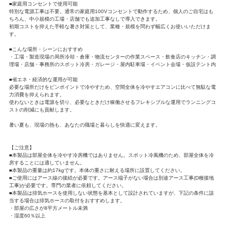
■家庭用コンセントで使用可能
特別な電源工事は不要。通常の家庭用100Vコンセントで動作するため、個人のご自宅はも
ちろん、中小規模の工場・店舗でも追加工事なしで導入できます。
初期コストを抑えた手軽な暑さ対策として、業種・規模を問わず幅広くお使いいただけま
す。
■こんな場所・シーンにおすすめ
・工場・製造現場の局所冷却・倉庫・物流センターの作業スペース・飲食店のキッチン・調
理場・店舗・事務所のスポット冷房・ガレージ・屋内駐車場・イベント会場・仮設テント内
■省エネ・経済的な運用が可能
必要な場所だけをピンポイントで冷やすため、空間全体を冷やすエアコンに比べて無駄な電
力消費を抑えられます。
使わないときは電源を切り、必要なときだけ稼働させるフレキシブルな運用でランニングコ
ストの削減にも貢献します。
暑い夏も、現場の熱も、あなたの職場と暮らしを快適に変えます。
【ご注意】
■本製品は部屋全体を冷やす冷房機ではありません。スポット冷風機のため、部屋全体を冷
房することには適していません。
■本製品の重量は約17kgです。本体の重さに耐える場所に設置してください。
■ご使用にはアース線の接続が必要です。アース端子がない場合は別途アース工事(D種接地
工事)が必要です。専門の業者に依頼してください。
■本製品は排気ホースを使用しない状態を基本として設計されていますが、下記の条件に該
当する場合は排気ホースの取付をおすすめします。
・部屋の広さが8平方メートル未満
・湿度60％以上