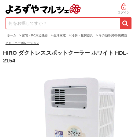
ログイン
何をお探しですか？
ホーム
>
家電・PC周辺機器
>
生活家電
>
冷房・暖房器具
>
その他冷房/冷風機器
ヒロ・コーポレーション
HIRO ダクトレススポットクーラー ホワイト HDL-
2154