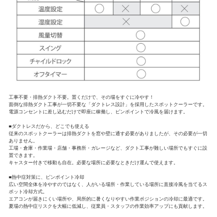
工事不要・排熱ダクト不要。置くだけで、その場をすぐに冷やす！
面倒な排熱ダクト工事が一切不要な「ダクトレス設計」を採用したスポットクーラーです。
電源コンセントに差し込むだけで即座に稼働し、ピンポイントで冷風を届けます。
■ダクトレスだから、どこでも使える
従来のスポットクーラーは排熱ダクトを窓や壁に通す必要がありましたが、その必要が一切
ありません。
工場・倉庫・作業場・店舗・事務所・ガレージなど、ダクト工事が難しい場所でもすぐに設
置できます。
キャスター付きで移動も自在。必要な場所に必要なときだけ運んで使えます。
■熱中症対策に、ピンポイント冷却
広い空間全体を冷やすのではなく、人がいる場所・作業している場所に直接冷風を当てるス
ポット冷却方式。
エアコンが届きにくい場所や、局所的に暑くなりやすい作業ポジションの冷却に最適です。
夏場の熱中症リスクを大幅に低減し、従業員・スタッフの作業効率アップにも貢献します。