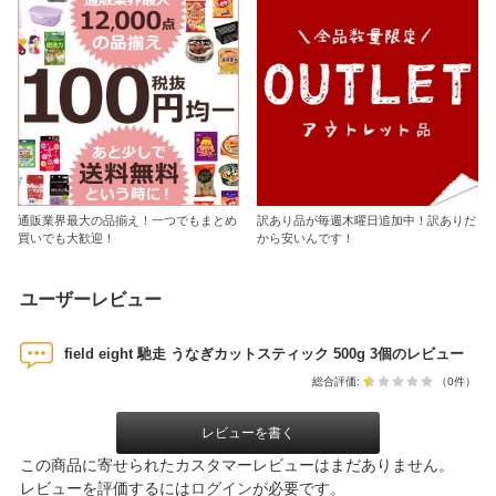
通販業界最大の品揃え！一つでもまとめ
訳あり品が毎週木曜日追加中！訳ありだ
買いでも大歓迎！
から安いんです！
ユーザーレビュー
field eight 馳走 うなぎカットスティック 500g 3個のレビュー
総合評価:
（0件）
レビューを書く
この商品に寄せられたカスタマーレビューはまだありません。
レビューを評価するには
ログイン
が必要です。