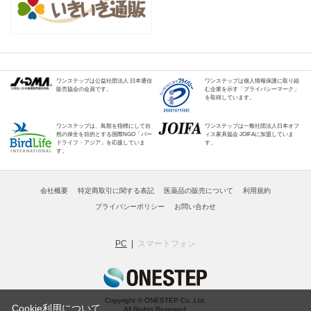
ワンステップは公益社団法人 日本通信
ワンステップは個人情報保護に取り組
販売協会の会員です。
む企業を示す「プライバシーマーク」
を取得しています。
ワンステップは、鳥類を指標にして自
ワンステップは一般社団法人日本オフ
然の保全を目的とする国際NGO「バー
ィス家具協会 JOIFAに加盟していま
ドライフ・アジア」を応援していま
す。
す。
会社概要
特定商取引に関する表記
医薬品の販売について
利用規約
プライバシーポリシー
お問い合わせ
PC
スマートフォン
Copyright © ONESTEP Co.,Ltd.
Cookie利用について
All Rights Reserved.