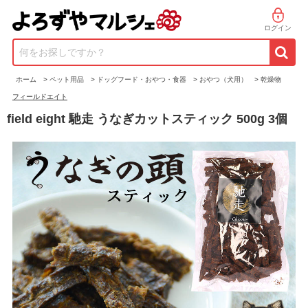
ログイン
何をお探しですか？
ホーム
>
ペット用品
>
ドッグフード・おやつ・食器
>
おやつ（犬用）
>
乾燥物
フィールドエイト
field eight 馳走 うなぎカットスティック 500g 3個