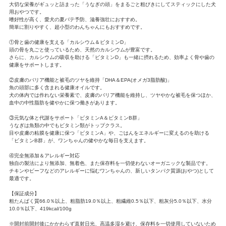
大切な栄養がギュッと詰まった「うなぎの頭」をまるごと粗びきにしてスティックにした犬
用おやつです。
嗜好性が高く、愛犬の夏バテ予防、滋養強壮におすすめ。
簡単に割りやすく、超小型のわんちゃんにもおすすめです。
①骨と歯の健康を支える「カルシウム＆ビタミンD」
頭の骨を丸ごと使っているため、天然のカルシウムが豊富です。
さらに、カルシウムの吸収を助ける「ビタミンD」も一緒に摂れるため、効率よく骨や歯の
健康をサポートします。
②皮膚のバリア機能と被毛のツヤを維持「DHA＆EPA(オメガ3脂肪酸)」
魚の頭部に多く含まれる健康オイルです。
犬の体内では作れない栄養素で、皮膚のバリア機能を維持し、ツヤやかな被毛を保つほか、
血中の中性脂肪を健やかに保つ働きがあります。
③元気な体と代謝をサポート「ビタミンA＆ビタミンB群」
うなぎは魚類の中でもビタミン類がトップクラス。
目や皮膚の粘膜を健康に保つ「ビタミンA」や、ごはんをエネルギーに変えるのを助ける
「ビタミンB群」が、ワンちゃんの健やかな毎日を支えます。
④完全無添加＆アレルギー対応
独自の製法により無添加、無着色、また保存料を一切使わないオーガニックな製品です。
チキンやビーフなどのアレルギーに悩むワンちゃんの、新しいタンパク質源(おやつ)として
最適です。
【保証成分】
粗たんぱく質66.0％以上、粗脂肪19.0％以上、粗繊維0.5％以下、粗灰分5.0％以下、水分
10.0％以下、419kcal/100g
※開封前開封後にかかわらず直射日光、高温多湿を避け、保存料を一切使用していないため