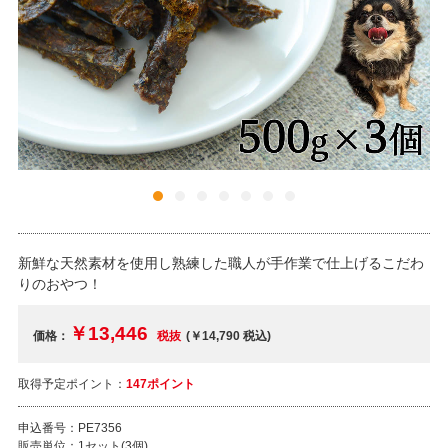
新鮮な天然素材を使用し熟練した職人が手作業で仕上げるこだわ
りのおやつ！
￥13,446
価格：
税抜
(￥14,790
税込
)
取得予定ポイント：
147ポイント
申込番号：
PE7356
販売単位：
1セット(3個)