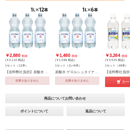
￥2,880
￥1,480
￥3,264
税抜
税抜
税抜
(￥3,110
税込
)
(￥1,598
税込
)
(￥3,525
税込
)
1セット（12本）
1セット（1L×6本）
1セット（48本）
【送料弊社負担】炭酸水 ゲロルシュタイナー スパークリング・ナチュラルミネラルウォーター 1L 12本【他商品と同時購入不可】
炭酸水 ゲロルシュタイナー スパークリング・ナチュラルミネラルウォーター 1L 6本
在庫がありません
在庫がありません
カー
商品についてお問い合わせ
ポイントについて
返品について