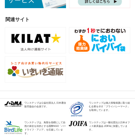
関連サイト
ワンステップは公益社団法人 日本通信
ワンステップは個人情報保護に取り組
販売協会の会員です。
む企業を示す「プライバシーマーク」
を取得しています。
ワンステップは、鳥類を指標にして自
ワンステップは一般社団法人日本オフ
然の保全を目的とする国際NGO「バー
ィス家具協会 JOIFAに加盟していま
ドライフ・アジア」を応援していま
す。
す。