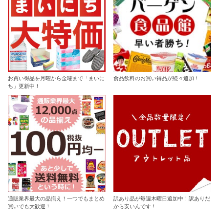
お買い得品を月曜から金曜まで「まいに
食品飲料のお買い得品が続々追加！
ち」更新中！
通販業界最大の品揃え！一つでもまとめ
訳あり品が毎週木曜日追加中！訳ありだ
買いでも大歓迎！
から安いんです！