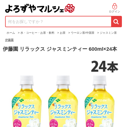
ログイン
何をお探しですか？
ホーム
>
水・コーヒー・お茶・飲料
>
お茶
>
ウーロン茶/中国茶
>
ジャスミン茶
伊藤園
伊藤園 リラックス ジャスミンティー 600ml×24本