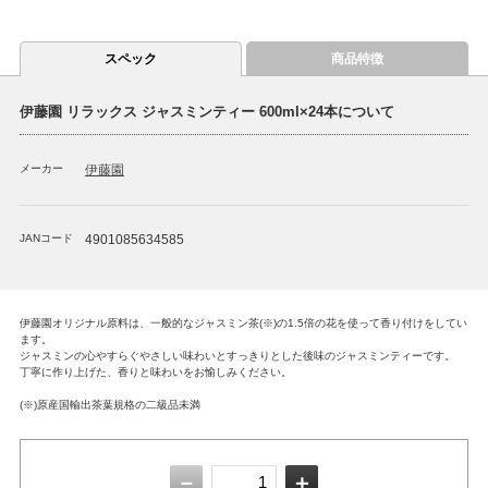
スペック
商品特徴
伊藤園 リラックス ジャスミンティー 600ml×24本について
メーカー
伊藤園
JANコード
4901085634585
伊藤園オリジナル原料は、一般的なジャスミン茶(※)の1.5倍の花を使って香り付けをしてい
ます。
ジャスミンの心やすらぐやさしい味わいとすっきりとした後味のジャスミンティーです。
丁寧に作り上げた、香りと味わいをお愉しみください。
(※)原産国輸出茶葉規格の二級品未満
－
＋