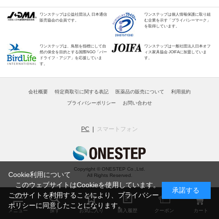
ワンステップは公益社団法人 日本通信
ワンステップは個人情報保護に取り組
販売協会の会員です。
む企業を示す「プライバシーマーク」
を取得しています。
ワンステップは、鳥類を指標にして自
ワンステップは一般社団法人日本オフ
然の保全を目的とする国際NGO「バー
ィス家具協会 JOIFAに加盟していま
ドライフ・アジア」を応援していま
す。
す。
会社概要
特定商取引に関する表記
医薬品の販売について
利用規約
プライバシーポリシー
お問い合わせ
PC
スマートフォン
Copyright © ONESTEP Co.,Ltd.
Cookie利用について
All Rights Reserved.
このウェブサイトはCookieを使用しています。
承諾する
このサイトを利用することにより、
プライバシー
ポリシー
に同意したことになります。
メニュー
探す
お気に入り
購入履歴
クーポン
カート