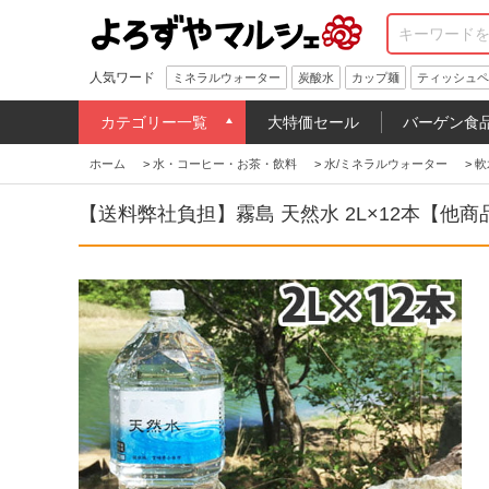
人気ワード
ミネラルウォーター
炭酸水
カップ麺
ティッシュペ
カテゴリー一覧
大特価セール
バーゲン食
ホーム
>
水・コーヒー・お茶・飲料
>
水/ミネラルウォーター
>
軟
【送料弊社負担】霧島 天然水 2L×12本【他