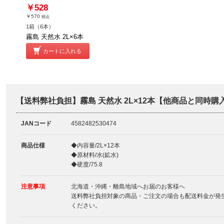
￥528
￥570
税込
1箱（6本）
霧島 天然水 2L×6本
カートに入れる
【送料弊社負担】霧島 天然水 2L×12本【他商品と同時
JANコード
4582482530474
商品仕様
◆内容量/2L×12本
◆原材料/水(鉱水)
◆硬度/75.8
注意事項
北海道・沖縄・離島地域へお届のお客様へ
送料弊社負担対象の商品・ご注文の場合も配送料金が発
ください。