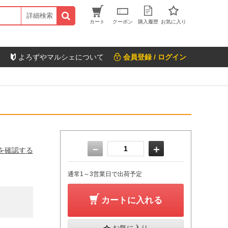
詳細検索
カート
クーポン
購入履歴
お気に入り
よろずやマルシェについて
会員登録 / ログイン
－
＋
を確認する
通常1～3営業日で出荷予定
カートに入れる