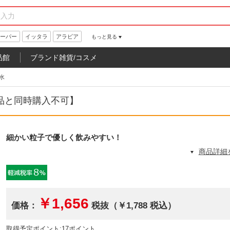
ーパー
イッタラ
アラビア
もっと見る
品館
ブランド雑貨/コスメ
水
商品と同時購入不可】
細かい粒子で優しく飲みやすい！
商品詳細
￥1,656
価格：
税抜（￥1,788 税込）
取得予定ポイント:17ポイント